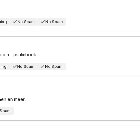
hing
No Scam
No Spam
almen - psalmboek
hing
No Scam
No Spam
nen en meer..
 Spam