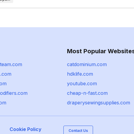
Most Popular Website
elteam.com
catdominium.com
o.com
hdklife.com
com
youtube.com
codifiers.com
cheap-n-fast.com
com
draperysewingsupplies.com
Cookie Policy
Contact Us