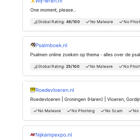
Wij-leren.nl
One moment, please...
Global Rating:
46/100
No Malware
No Phis
Psalmboek.nl
Psalmen online zoeken op thema - alles over de ps
Global Rating:
25/100
No Malware
No Phis
Roedevloeren.nl
Roedevloeren | Groningen (Haren) | Vloeren, Gordij
No Malware
No Phishing
No Scam
No
Nijkampexpo.nl