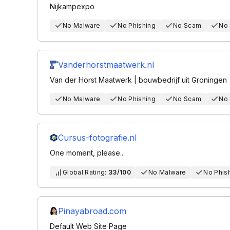
Nijkampexpo
No Malware
No Phishing
No Scam
No
Vanderhorstmaatwerk.nl
Van der Horst Maatwerk | bouwbedrijf uit Groningen
No Malware
No Phishing
No Scam
No
Cursus-fotografie.nl
One moment, please...
Global Rating:
33/100
No Malware
No Phis
Pinayabroad.com
Default Web Site Page