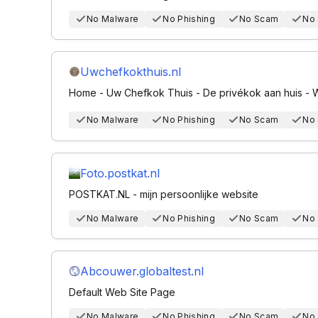
No Malware
No Phishing
No Scam
No
Uwchefkokthuis.nl
Home - Uw Chefkok Thuis - De privékok aan huis - 
No Malware
No Phishing
No Scam
No
Foto.postkat.nl
POSTKAT.NL - mijn persoonlijke website
No Malware
No Phishing
No Scam
No
Abcouwer.globaltest.nl
Default Web Site Page
No Malware
No Phishing
No Scam
No