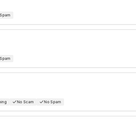
 Spam
 Spam
hing
No Scam
No Spam