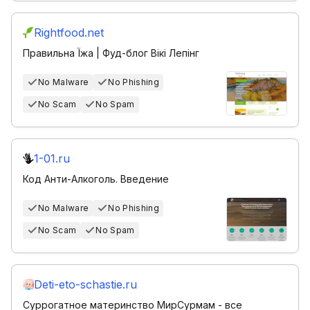
Rightfood.net
Правильна Їжа | Фуд-блог Вікі Лепінг
No Malware
No Phishing
No Scam
No Spam
1-01.ru
Код Анти-Алкоголь. Введение
No Malware
No Phishing
No Scam
No Spam
Deti-eto-schastie.ru
Суррогатное материнство МирСурмам - все