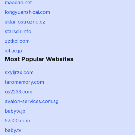
maodan.net
longyuanshicai.com
sklar-ostruzno.cz
starsdir.info
zztkcl.com
iot.ac.jp
Most Popular Websites
sxyljrzx.com
taromemory.com
us2233.com
avalon-services.com.sg
babytv.jp
57jl00.com
baby.tv