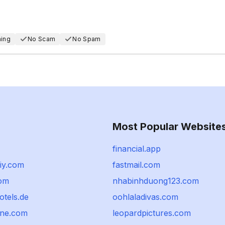
hing
No Scam
No Spam
Most Popular Website
financial.app
iy.com
fastmail.com
com
nhabinhduong123.com
otels.de
oohlaladivas.com
ine.com
leopardpictures.com