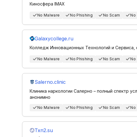
Киносфера IMAX
No Malware
No Phishing
No Scam
No
Galaxycollege.ru
Колледж Инновационных Технологий и Сервиса, 
No Malware
No Phishing
No Scam
No
Salerno.clinic
Клиника наркологии Салерно – полный спектр ус
анонимно
No Malware
No Phishing
No Scam
No
Txn2.su