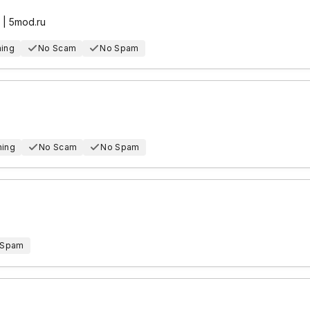
| 5mod.ru
hing
No Scam
No Spam
hing
No Scam
No Spam
 Spam