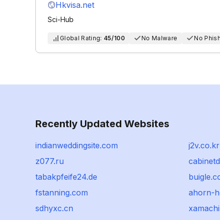
Hkvisa.net
Sci-Hub
Global Rating:
45/100
No Malware
No Phis
Recently Updated Websites
indianweddingsite.com
j2v.co.kr
z077.ru
cabinetd
tabakpfeife24.de
buigle.
fstanning.com
ahorn-h
sdhyxc.cn
xamach