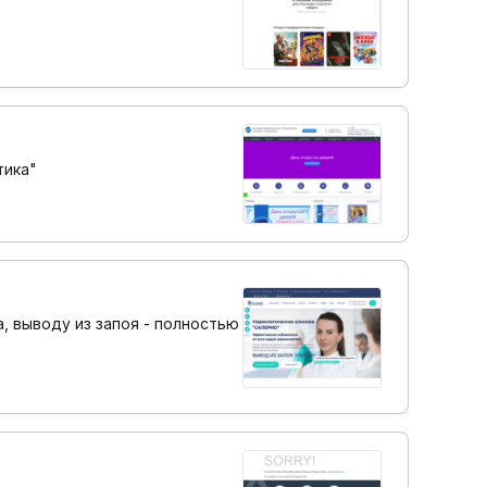
тика"
, выводу из запоя - полностью