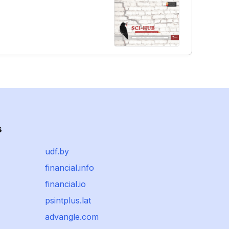
s
udf.by
financial.info
financial.io
psintplus.lat
advangle.com