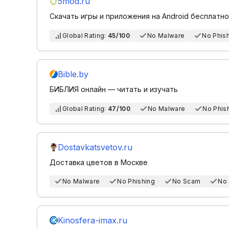
5mod.ru
Скачать игры и приложения на Android бесплатно 
Global Rating:
45/100
No Malware
No Phis
Bible.by
БИБЛИЯ онлайн — читать и изучать
Global Rating:
47/100
No Malware
No Phis
Dostavkatsvetov.ru
Доставка цветов в Москве
No Malware
No Phishing
No Scam
No
Kinosfera-imax.ru