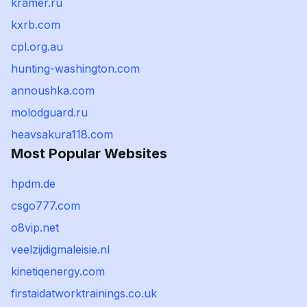
kramer.ru
kxrb.com
cpl.org.au
hunting-washington.com
annoushka.com
molodguard.ru
heavsakura118.com
Most Popular Websites
hpdm.de
csgo777.com
o8vip.net
veelzijdigmaleisie.nl
kinetiqenergy.com
firstaidatworktrainings.co.uk