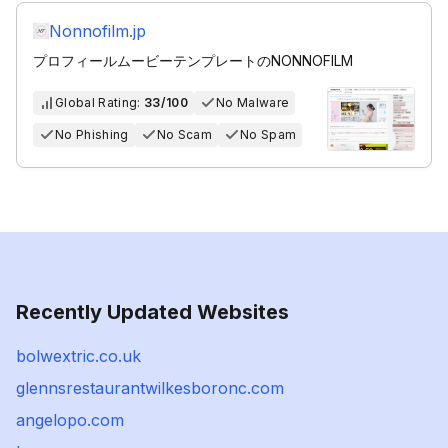
Nonnofilm.jp
プロフィールムービーテンプレートのNONNOFILM
Global Rating:
33/100
No Malware
No Phishing
No Scam
No Spam
Recently Updated Websites
bolwextric.co.uk
glennsrestaurantwilkesboronc.com
angelopo.com