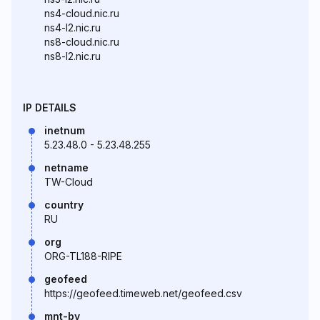
ns4-cloud.nic.ru
ns4-l2.nic.ru
ns8-cloud.nic.ru
ns8-l2.nic.ru
IP DETAILS
inetnum
5.23.48.0 - 5.23.48.255
netname
TW-Cloud
country
RU
org
ORG-TL188-RIPE
geofeed
https://geofeed.timeweb.net/geofeed.csv
mnt-by