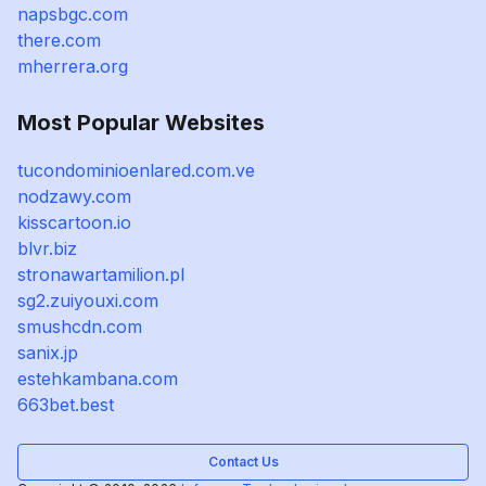
napsbgc.com
there.com
mherrera.org
Most Popular Websites
tucondominioenlared.com.ve
nodzawy.com
kisscartoon.io
blvr.biz
stronawartamilion.pl
sg2.zuiyouxi.com
smushcdn.com
sanix.jp
estehkambana.com
663bet.best
Contact Us