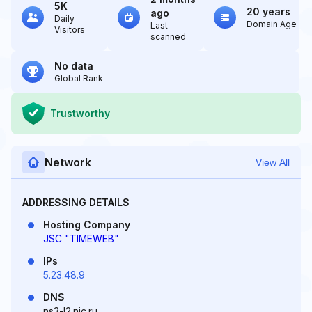
5K
20 years
ago
Daily
Domain Age
Last
Visitors
scanned
No data
Global Rank
Trustworthy
Network
View All
ADDRESSING DETAILS
Hosting Company
JSC "TIMEWEB"
IPs
5.23.48.9
DNS
ns3-l2.nic.ru