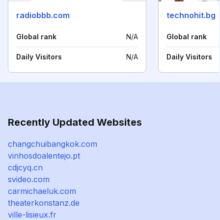
radiobbb.com
technohit.bg
Global rank
N/A
Global rank
Daily Visitors
N/A
Daily Visitors
Recently Updated Websites
changchuibangkok.com
vinhosdoalentejo.pt
cdjcyq.cn
svideo.com
carmichaeluk.com
theaterkonstanz.de
ville-lisieux.fr