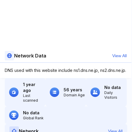
Network Data
View All
DNS used with this website include ns1.dns.ne.jp, ns2.dns.ne.jp.
1 year
No data
56 years
ago
Daily
Domain Age
Last
Visitors
scanned
No data
Global Rank
Network
View All