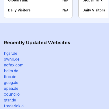
Global rank
N/A
Global rank
Daily Visitors
N/A
Daily Visitors
Recently Updated Websites
hgsr.de
gwhb.de
aofax.com
hdlm.de
ftoc.de
gueg.de
epaa.de
xound.io
gtsr.de
frederick.ai