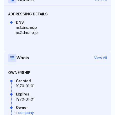
ADDRESSING DETAILS
DNS
ns1.dns.ne.jp
ns2.dns.ne.jp
Whois
View All
OWNERSHIP
Created
1970-01-01
Expires
1970-01-01
Owner
i-company