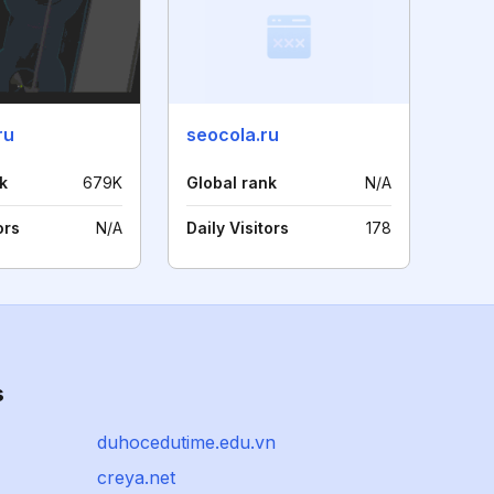
ru
seocola.ru
k
679K
Global rank
N/A
ors
N/A
Daily Visitors
178
s
duhocedutime.edu.vn
creya.net