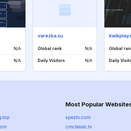
varezka.su
kwikplay.
N/A
Global rank
N/A
Global ran
N/A
Daily Visitors
N/A
Daily Visit
Most Popular Website
g.top
speztv.com
com
cmclassic.tv