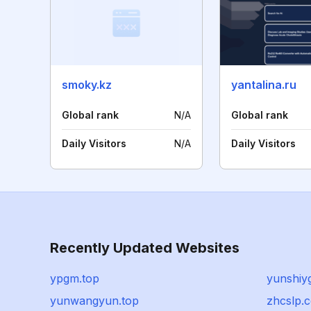
smoky.kz
yantalina.ru
Global rank
N/A
Global rank
Daily Visitors
N/A
Daily Visitors
Recently Updated Websites
ypgm.top
yunshiy
yunwangyun.top
zhcslp.