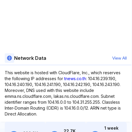
Network Data
View All
This website is hosted with CloudFlare, Inc., which reserves
the following IP addresses for
tnews.co.th
: 104.16.239.190,
104.16.240.190, 104.16.241.190, 104.16.242.190, 104.16.243.190.
Moreover, DNS used with this website include
emma.ns.cloudflare.com, lakas.ns.cloudflare.com. Subnet
identifier ranges from 104.16.0.0 to 104.31.255.255. Classless
Inter-Domain Routing (CIDR) is 104.16.0.0/12. ARIN net type is
Direct Allocation.
1 week
22.7K