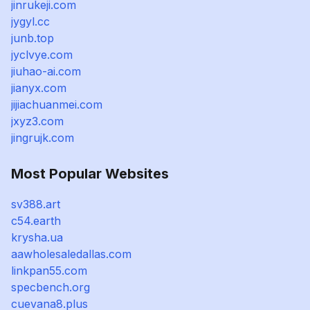
jinrukeji.com
jygyl.cc
junb.top
jyclvye.com
jiuhao-ai.com
jianyx.com
jijiachuanmei.com
jxyz3.com
jingrujk.com
Most Popular Websites
sv388.art
c54.earth
krysha.ua
aawholesaledallas.com
linkpan55.com
specbench.org
cuevana8.plus