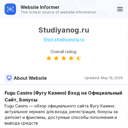
Website Informer
The richest source of website information
Studiyanog.ru
Visit studiyanog.ru
Overall rating:
About Website
Updated:
May 19, 2026
Fugu Casino (Фугу Казино) Вход на Официальный
Сайт, Бонусы
Fugu Casino — обзор официального сайта Фугу Казино:
актуальное зеркало для входа, регистрация, бонусы за
депозит и фриспины, доступные способы пополнения и
вывода средств