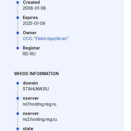
Created
2008-01-08
Expires
2025-01-09
Owner
OOO "Elektrotjazhkran"
Registar
RD-RU
WHOIS INFORMATION
domain
STAHLNW.RU
nserver
ns1.hosting.reg.ru.
nserver
ns2.hosting.reg.ru.
state