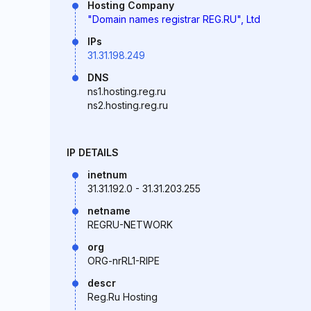
Hosting Company
"Domain names registrar REG.RU", Ltd
IPs
31.31.198.249
DNS
ns1.hosting.reg.ru
ns2.hosting.reg.ru
IP DETAILS
inetnum
31.31.192.0 - 31.31.203.255
netname
REGRU-NETWORK
org
ORG-nrRL1-RIPE
descr
Reg.Ru Hosting