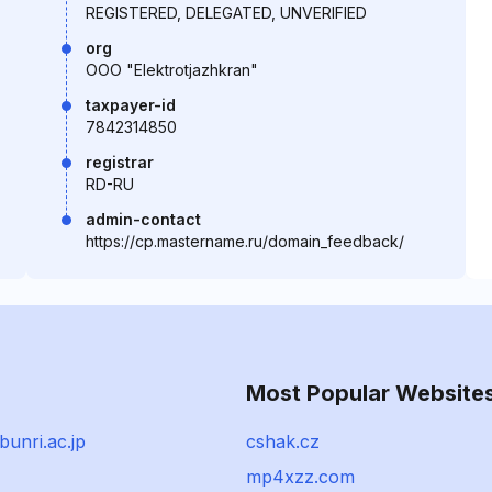
REGISTERED, DELEGATED, UNVERIFIED
org
OOO "Elektrotjazhkran"
taxpayer-id
7842314850
registrar
RD-RU
admin-contact
https://cp.mastername.ru/domain_feedback/
Most Popular Website
unri.ac.jp
cshak.cz
mp4xzz.com