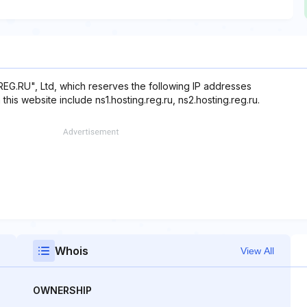
REG.RU", Ltd, which reserves the following IP addresses
this website include ns1.hosting.reg.ru, ns2.hosting.reg.ru.
Whois
View All
OWNERSHIP