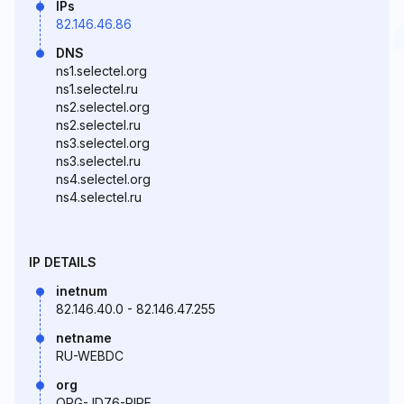
IPs
82.146.46.86
DNS
ns1.selectel.org
ns1.selectel.ru
ns2.selectel.org
ns2.selectel.ru
ns3.selectel.org
ns3.selectel.ru
ns4.selectel.org
ns4.selectel.ru
IP DETAILS
inetnum
82.146.40.0 - 82.146.47.255
netname
RU-WEBDC
org
ORG-JD76-RIPE