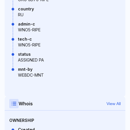
country
RU
admin-c
WNO5-RIPE
tech-c
WNO5-RIPE
status
ASSIGNED PA
mnt-by
WEBDC-MNT
Whois
View All
OWNERSHIP
Created