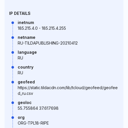
IP DETAILS
inetnum
185.215.4.0 - 185.215.4.255
netname
RU-TILDAPUBLISHING-20210412
language
RU
country
RU
geofeed
https://static.tildacdn.com/lib/tcloud/geofeed/geofee
d_ru.csv
geoloc
55.755864 37.617698
org
ORG-TPL18-RIPE