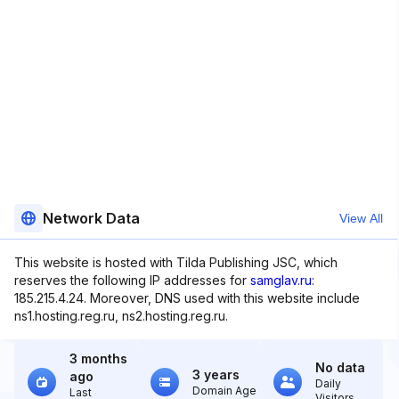
Network Data
View All
This website is hosted with Tilda Publishing JSC, which
reserves the following IP addresses for
samglav.ru
:
185.215.4.24. Moreover, DNS used with this website include
ns1.hosting.reg.ru, ns2.hosting.reg.ru.
3 months
No data
3 years
ago
Daily
Domain Age
Last
Visitors