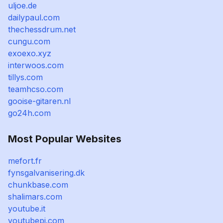
uljoe.de
dailypaul.com
thechessdrum.net
cungu.com
exoexo.xyz
interwoos.com
tillys.com
teamhcso.com
gooise-gitaren.nl
go24h.com
Most Popular Websites
mefort.fr
fynsgalvanisering.dk
chunkbase.com
shalimars.com
youtube.it
youtubepi.com