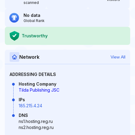
scanned
No data
Global Rank
Trustworthy
Network
View All
ADDRESSING DETAILS
Hosting Company
Tilda Publishing JSC
IPs
185.215.4.24
DNS
ns1.hosting.reg.ru
ns2.hosting.reg.ru