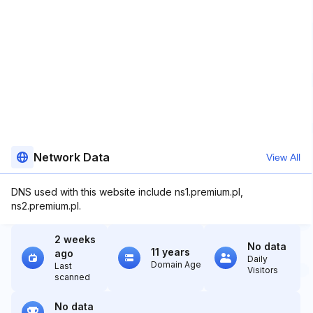
Network Data
View All
DNS used with this website include ns1.premium.pl,
ns2.premium.pl.
2 weeks
No data
11 years
ago
Daily
Domain Age
Last
Visitors
scanned
No data