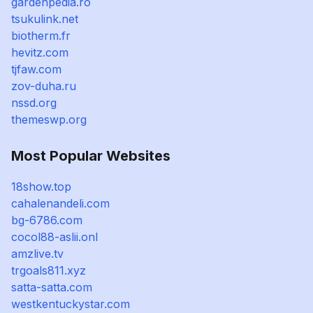
gardenpedia.ro
tsukulink.net
biotherm.fr
hevitz.com
tjfaw.com
zov-duha.ru
nssd.org
themeswp.org
Most Popular Websites
18show.top
cahalenandeli.com
bg-6786.com
cocol88-aslii.onl
amzlive.tv
trgoals811.xyz
satta-satta.com
westkentuckystar.com