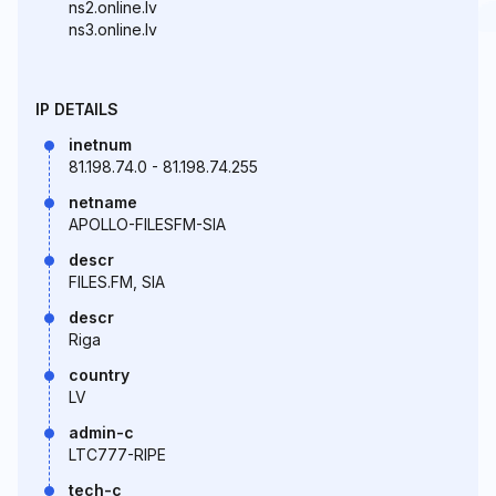
ns2.online.lv
ns3.online.lv
IP DETAILS
inetnum
81.198.74.0 - 81.198.74.255
netname
APOLLO-FILESFM-SIA
descr
FILES.FM, SIA
descr
Riga
country
LV
admin-c
LTC777-RIPE
tech-c