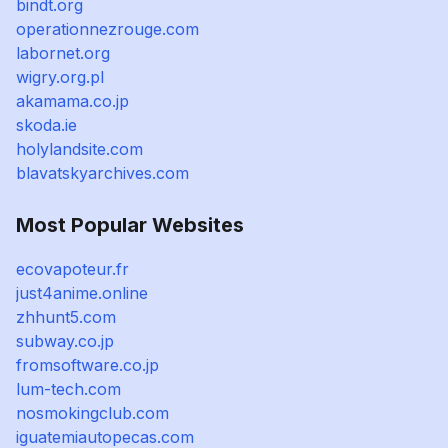
bindt.org
operationnezrouge.com
labornet.org
wigry.org.pl
akamama.co.jp
skoda.ie
holylandsite.com
blavatskyarchives.com
Most Popular Websites
ecovapoteur.fr
just4anime.online
zhhunt5.com
subway.co.jp
fromsoftware.co.jp
lum-tech.com
nosmokingclub.com
iguatemiautopecas.com