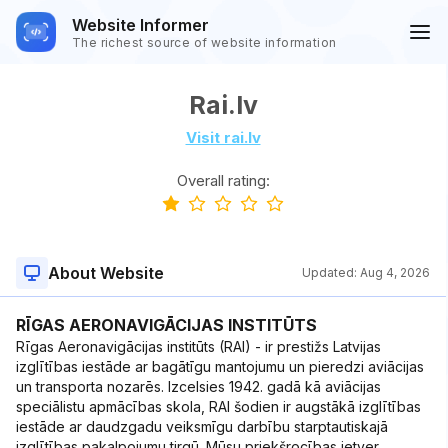
Website Informer
The richest source of website information
Rai.lv
Visit rai.lv
Overall rating:
About Website
Updated:
Aug 4, 2026
RĪGAS AERONAVIGĀCIJAS INSTITŪTS
Rīgas Aeronavigācijas institūts (RAI) - ir prestižs Latvijas
izglītības iestāde ar bagātīgu mantojumu un pieredzi aviācijas
un transporta nozarēs. Izcelsies 1942. gadā kā aviācijas
speciālistu apmācības skola, RAI šodien ir augstākā izglītības
iestāde ar daudzgadu veiksmīgu darbību starptautiskajā
izglītības pakalpojumu tirgū. Mūsu priekšrocības ietver