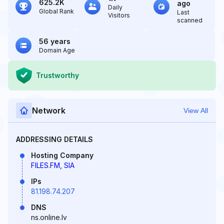
625.2K
ago
Daily
Global Rank
Last
Visitors
scanned
56 years
Domain Age
Trustworthy
Network
View All
ADDRESSING DETAILS
Hosting Company
FILES.FM, SIA
IPs
81.198.74.207
DNS
ns.online.lv