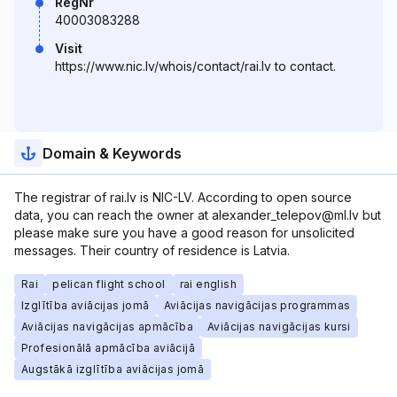
RegNr
40003083288
Visit
https://www.nic.lv/whois/contact/rai.lv to contact.
Domain & Keywords
The registrar of rai.lv is NIC-LV. According to open source
data, you can reach the owner at alexander_telepov@ml.lv but
please make sure you have a good reason for unsolicited
messages. Their country of residence is Latvia.
Rai
pelican flight school
rai english
Izglītība aviācijas jomā
Aviācijas navigācijas programmas
Aviācijas navigācijas apmācība
Aviācijas navigācijas kursi
Profesionālā apmācība aviācijā
Augstākā izglītība aviācijas jomā