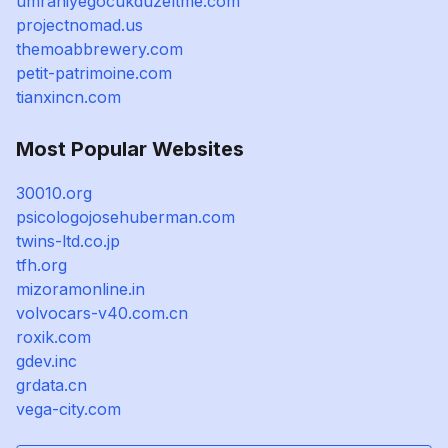
umraniyegocukduzeltme.com
projectnomad.us
themoabbrewery.com
petit-patrimoine.com
tianxincn.com
Most Popular Websites
30010.org
psicologojosehuberman.com
twins-ltd.co.jp
tfh.org
mizoramonline.in
volvocars-v40.com.cn
roxik.com
gdev.inc
grdata.cn
vega-city.com