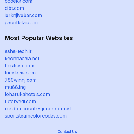
codekk.com
cibt.com
jerknjivebar.com
gauntletai.com
Most Popular Websites
asha-tech.ir
keonhacaia.net
basitseo.com
lucelavie.com
789winnj.com
mu88.ing
loharukahotels.com
tutorvedi.com
randomcountrygenerator.net
sportsteamcolorcodes.com
Contact Us