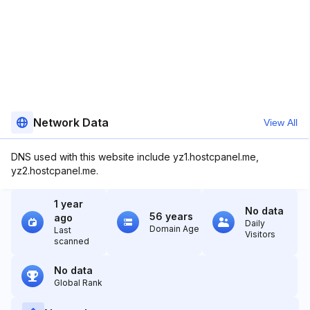
Network Data
View All
DNS used with this website include yz1.hostcpanel.me,
yz2.hostcpanel.me.
1 year
No data
56 years
ago
Daily
Domain Age
Last
Visitors
scanned
No data
Global Rank