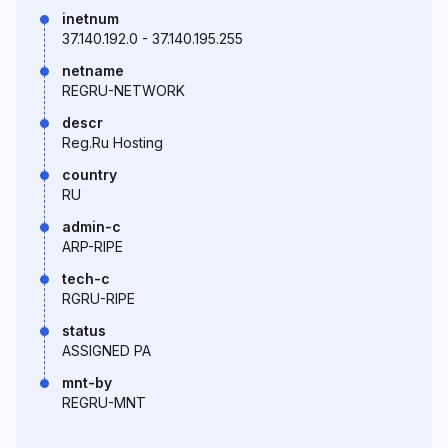
inetnum
37.140.192.0 - 37.140.195.255
netname
REGRU-NETWORK
descr
Reg.Ru Hosting
country
RU
admin-c
ARP-RIPE
tech-c
RGRU-RIPE
status
ASSIGNED PA
mnt-by
REGRU-MNT