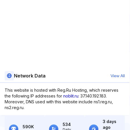
Network Data
View All
This website is hosted with Reg.Ru Hosting, which reserves
the following IP addresses for
noblit.ru
: 37.140.192.183.
Moreover, DNS used with this website include ns1.reg.ru,
ns2.reg.ru.
3 days
534
590K
ago
Daily