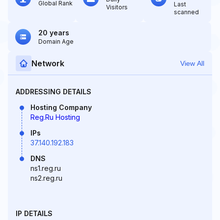
Global Rank
Last
Visitors
scanned
20 years
Domain Age
Network
View All
ADDRESSING DETAILS
Hosting Company
Reg.Ru Hosting
IPs
37.140.192.183
DNS
ns1.reg.ru
ns2.reg.ru
IP DETAILS