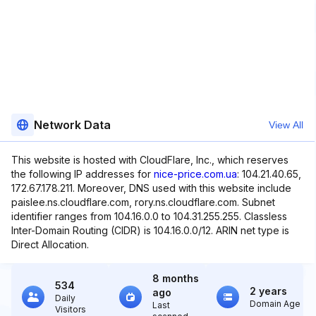
Network Data
View All
This website is hosted with CloudFlare, Inc., which reserves
the following IP addresses for
nice-price.com.ua
: 104.21.40.65,
172.67.178.211. Moreover, DNS used with this website include
paislee.ns.cloudflare.com, rory.ns.cloudflare.com. Subnet
identifier ranges from 104.16.0.0 to 104.31.255.255. Classless
Inter-Domain Routing (CIDR) is 104.16.0.0/12. ARIN net type is
Direct Allocation.
8 months
534
2 years
ago
Daily
Domain Age
Last
Visitors