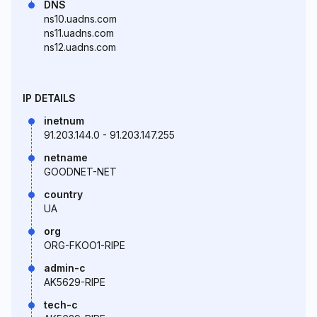
DNS
ns10.uadns.com
ns11.uadns.com
ns12.uadns.com
IP DETAILS
inetnum
91.203.144.0 - 91.203.147.255
netname
GOODNET-NET
country
UA
org
ORG-FKOO1-RIPE
admin-c
AK5629-RIPE
tech-c