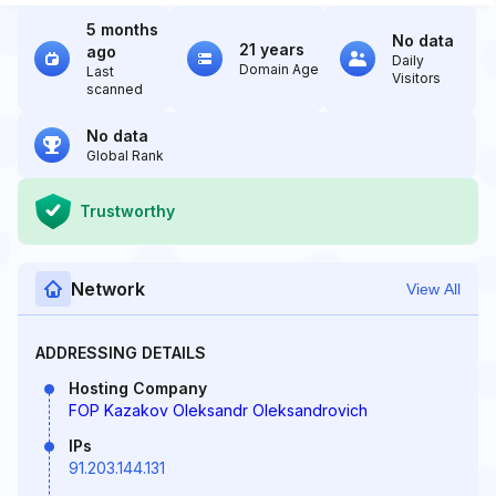
5 months
No data
21 years
ago
Daily
Domain Age
Last
Visitors
scanned
No data
Global Rank
Trustworthy
Network
View All
ADDRESSING DETAILS
Hosting Company
FOP Kazakov Oleksandr Oleksandrovich
IPs
91.203.144.131