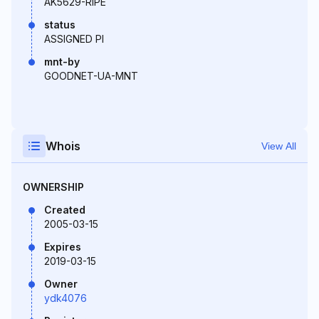
AK5629-RIPE
status
ASSIGNED PI
mnt-by
GOODNET-UA-MNT
Whois
View All
OWNERSHIP
Created
2005-03-15
Expires
2019-03-15
Owner
ydk4076