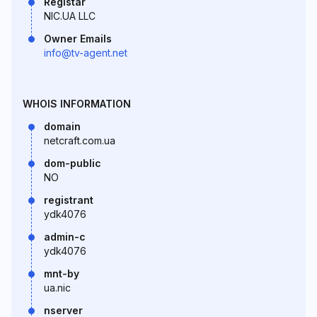
Registar
NIC.UA LLC
Owner Emails
info@tv-agent.net
WHOIS INFORMATION
domain
netcraft.com.ua
dom-public
NO
registrant
ydk4076
admin-c
ydk4076
mnt-by
ua.nic
nserver