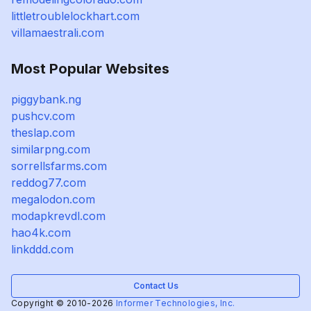
littletroublelockhart.com
villamaestrali.com
Most Popular Websites
piggybank.ng
pushcv.com
theslap.com
similarpng.com
sorrellsfarms.com
reddog77.com
megalodon.com
modapkrevdl.com
hao4k.com
linkddd.com
Contact Us
Copyright © 2010-2026
Informer Technologies, Inc.