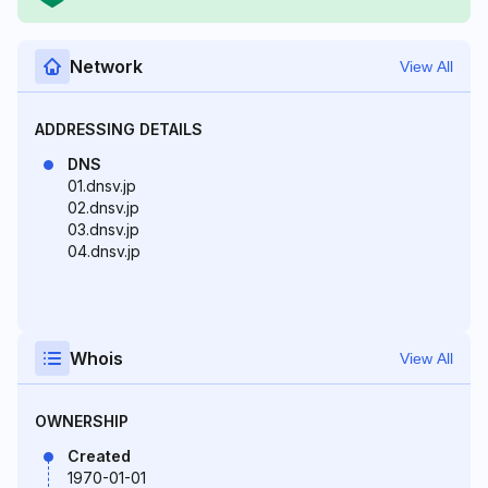
Network
View All
ADDRESSING DETAILS
DNS
01.dnsv.jp
02.dnsv.jp
03.dnsv.jp
04.dnsv.jp
Whois
View All
OWNERSHIP
Created
1970-01-01