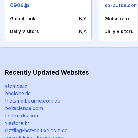
0906.jp
xp-purse.co
Global rank
N/A
Global rank
Daily Visitors
N/A
Daily Visitors
Recently Updated Websites
atomos.io
bbclone.de
thatsmelbourne.com.au
boltscience.com
textmarks.com
viastore.kr
sizzling-hot-deluxe.com.de
remodelingcolorado.com