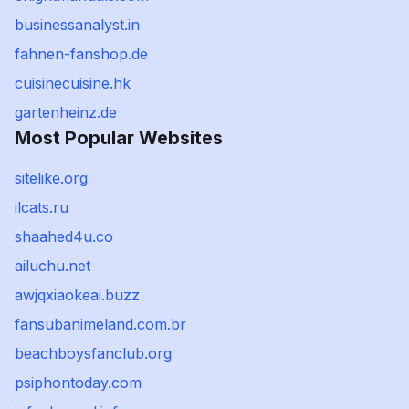
businessanalyst.in
fahnen-fanshop.de
cuisinecuisine.hk
gartenheinz.de
Most Popular Websites
sitelike.org
ilcats.ru
shaahed4u.co
ailuchu.net
awjqxiaokeai.buzz
fansubanimeland.com.br
beachboysfanclub.org
psiphontoday.com