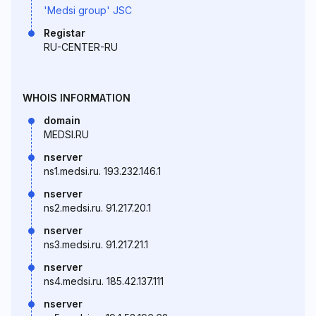
'Medsi group' JSC
Registar
RU-CENTER-RU
WHOIS INFORMATION
domain
MEDSI.RU
nserver
ns1.medsi.ru. 193.232.146.1
nserver
ns2.medsi.ru. 91.217.20.1
nserver
ns3.medsi.ru. 91.217.21.1
nserver
ns4.medsi.ru. 185.42.137.111
nserver