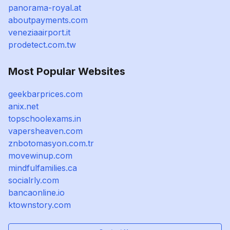
panorama-royal.at
aboutpayments.com
veneziaairport.it
prodetect.com.tw
Most Popular Websites
geekbarprices.com
anix.net
topschoolexams.in
vapersheaven.com
znbotomasyon.com.tr
movewinup.com
mindfulfamilies.ca
socialrly.com
bancaonline.io
ktownstory.com