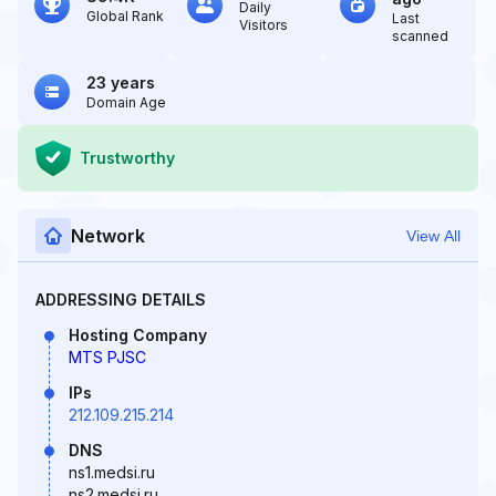
Daily
Global Rank
Last
Visitors
scanned
23 years
Domain Age
Trustworthy
Network
View All
ADDRESSING DETAILS
Hosting Company
MTS PJSC
IPs
212.109.215.214
DNS
ns1.medsi.ru
ns2.medsi.ru