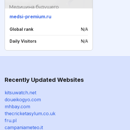
medsi-premium.ru
Global rank
N/A
Daily Visitors
N/A
Recently Updated Websites
kitsuwatch.net
doueikogyo.com
mhbay.com
thecricketasylum.co.uk
fru.pl
campaniameteo.it