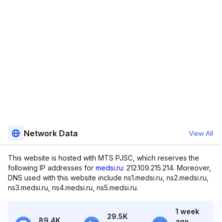
Network Data
View All
This website is hosted with MTS PJSC, which reserves the
following IP addresses for
medsi.ru
: 212.109.215.214. Moreover,
DNS used with this website include ns1.medsi.ru, ns2.medsi.ru,
ns3.medsi.ru, ns4.medsi.ru, ns5.medsi.ru.
1 week
29.5K
89.4K
ago