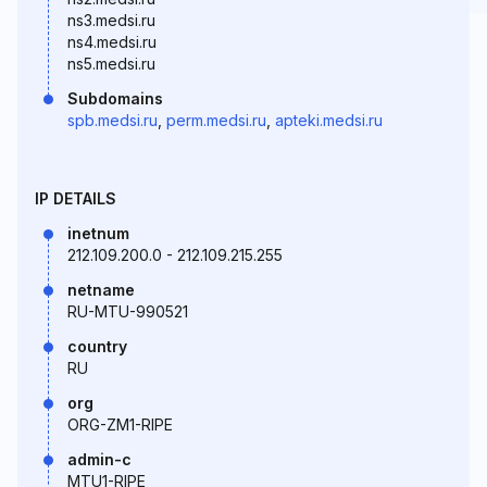
ns3.medsi.ru
ns4.medsi.ru
ns5.medsi.ru
Subdomains
spb.medsi.ru
,
perm.medsi.ru
,
apteki.medsi.ru
IP DETAILS
inetnum
212.109.200.0 - 212.109.215.255
netname
RU-MTU-990521
country
RU
org
ORG-ZM1-RIPE
admin-c
MTU1-RIPE