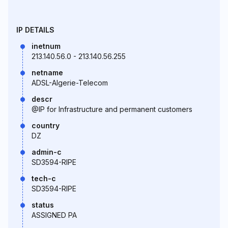
IP DETAILS
inetnum
213.140.56.0 - 213.140.56.255
netname
ADSL-Algerie-Telecom
descr
@IP for Infrastructure and permanent customers
country
DZ
admin-c
SD3594-RIPE
tech-c
SD3594-RIPE
status
ASSIGNED PA