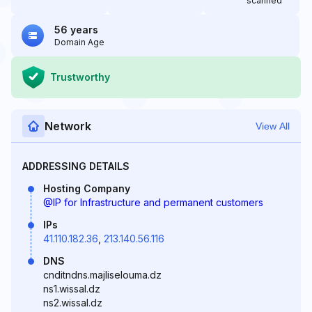
scanned
56 years
Domain Age
Trustworthy
Network
View All
ADDRESSING DETAILS
Hosting Company
@IP for Infrastructure and permanent customers
IPs
41.110.182.36
,
213.140.56.116
DNS
cnditndns.majliselouma.dz
ns1.wissal.dz
ns2.wissal.dz