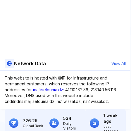
Network Data
View All
This website is hosted with @IP for Infrastructure and
permanent customers, which reserves the following IP
addresses for
majliselouma.dz
: 41.110.182.36, 213.140.56.116.
Moreover, DNS used with this website include
cnditndns.majliselouma.dz, ns1.wissal.dz, ns2.wissal.dz.
1 week
534
726.2K
ago
Daily
Global Rank
Last
Visitors