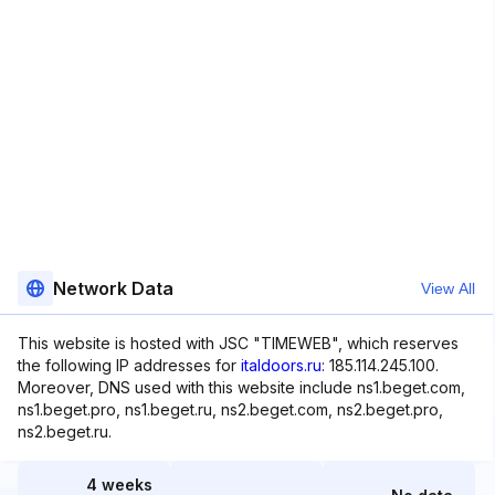
Network Data
View All
This website is hosted with JSC "TIMEWEB", which reserves
the following IP addresses for
italdoors.ru
: 185.114.245.100.
Moreover, DNS used with this website include ns1.beget.com,
ns1.beget.pro, ns1.beget.ru, ns2.beget.com, ns2.beget.pro,
ns2.beget.ru.
4 weeks