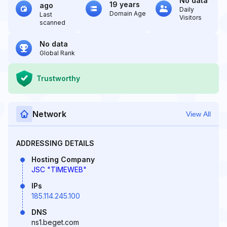
No data
19 years
ago
Daily
Domain Age
Last
Visitors
scanned
No data
Global Rank
Trustworthy
Network
View All
ADDRESSING DETAILS
Hosting Company
JSC "TIMEWEB"
IPs
185.114.245.100
DNS
ns1.beget.com