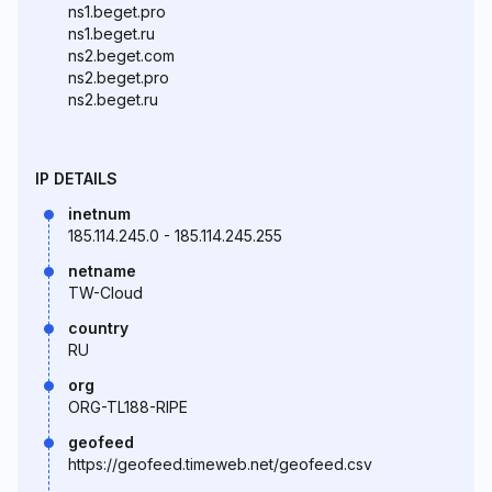
ns1.beget.pro
ns1.beget.ru
ns2.beget.com
ns2.beget.pro
ns2.beget.ru
IP DETAILS
inetnum
185.114.245.0 - 185.114.245.255
netname
TW-Cloud
country
RU
org
ORG-TL188-RIPE
geofeed
https://geofeed.timeweb.net/geofeed.csv