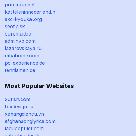
pureindia.net
kasteleninnederland.nl
skc-kyoukai.org
seotip.sk
curemaid.jp
adminvb.com
lazarevskaya.ru
mbahome.com
pc-experience.de
tennisman.de
Most Popular Websites
xurisn.com
foxdesign.ru
xenangdiencu.vn
afghansonglyrics.com
lagupopuler.com
sathishyadav.tk