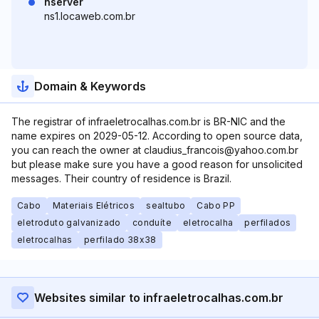
nserver
ns1.locaweb.com.br
Domain & Keywords
The registrar of infraeletrocalhas.com.br is BR-NIC and the
name expires on 2029-05-12. According to open source data,
you can reach the owner at claudius_francois@yahoo.com.br
but please make sure you have a good reason for unsolicited
messages. Their country of residence is Brazil.
Cabo
Materiais Elétricos
sealtubo
Cabo PP
eletroduto galvanizado
conduíte
eletrocalha
perfilados
eletrocalhas
perfilado 38x38
Websites similar to infraeletrocalhas.com.br