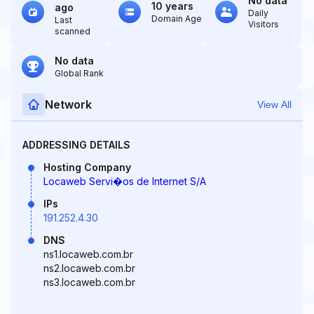
No data
10 years
ago
Daily
Domain Age
Last
Visitors
scanned
No data
Global Rank
Network
View All
ADDRESSING DETAILS
Hosting Company
Locaweb Servi�os de Internet S/A
IPs
191.252.4.30
DNS
ns1.locaweb.com.br
ns2.locaweb.com.br
ns3.locaweb.com.br