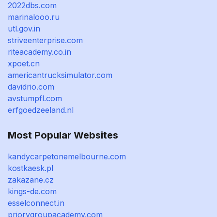
2022dbs.com
marinalooo.ru
utl.gov.in
striveenterprise.com
riteacademy.co.in
xpoet.cn
americantrucksimulator.com
davidrio.com
avstumpfl.com
erfgoedzeeland.nl
Most Popular Websites
kandycarpetonemelbourne.com
kostkaesk.pl
zakazane.cz
kings-de.com
esselconnect.in
priorygroupacademy.com