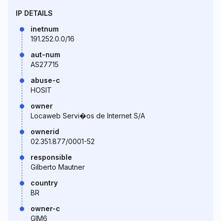
IP DETAILS
inetnum
191.252.0.0/16
aut-num
AS27715
abuse-c
HOSIT
owner
Locaweb Servi�os de Internet S/A
ownerid
02.351.877/0001-52
responsible
Gilberto Mautner
country
BR
owner-c
GIM6