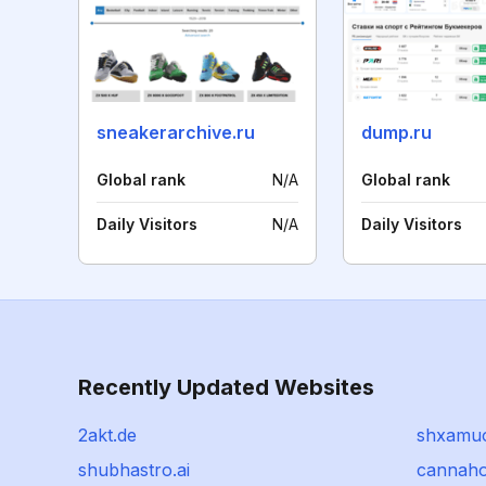
sneakerarchive.ru
dump.ru
Global rank
N/A
Global rank
Daily Visitors
N/A
Daily Visitors
Recently Updated Websites
2akt.de
shxamu
shubhastro.ai
cannaho