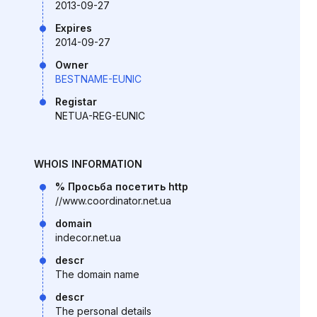
2013-09-27
Expires
2014-09-27
Owner
BESTNAME-EUNIC
Registar
NETUA-REG-EUNIC
WHOIS INFORMATION
% Просьба посетить http
//www.coordinator.net.ua
domain
indecor.net.ua
descr
The domain name
descr
The personal details