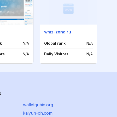
wmz-zona.ru
k
N/A
Global rank
N/A
ors
N/A
Daily Visitors
N/A
s
walletqubic.org
kaiyun-ch.com