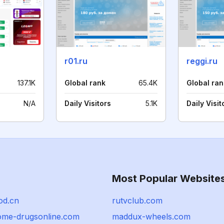
r01.ru
reggi.ru
137.1K
Global rank
65.4K
Global ran
N/A
Daily Visitors
5.1K
Daily Visit
Most Popular Website
od.cn
rutvclub.com
me-drugsonline.com
maddux-wheels.com