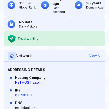
335.5K
26 years
ago
Global Rank
Domain Age
Last
scanned
No data
Daily Visitors
Trustworthy
Network
View All
ADDRESSING DETAILS
Hosting Company
NETHOST s.r.o.
IPs
82.208.6.9
DNS
ns.default.cz