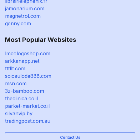
librairielephenix.fr
jamonarium.com
magnetrol.com
genny.com
Most Popular Websites
lmcologoshop.com
arkkanapp.net
tttllt.com
soicaulode888.com
msn.com
3z-bamboo.com
theclinica.co.il
parket-market.co.il
silvanvip.by
tradingpost.com.au
Contact Us