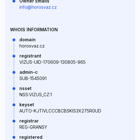
Owner Emails
info@horosvaz.cz
WHOIS INFORMATION
domain
horosvaz.cz
registrant
VIZUS-UID-170609-130805-965
admin-c
SUB-1545091
nsset
NSS:VIZUS_CZ:1
keyset
AUTO-KJTIVLCCCBCBSKIS3X275R0UD
registrar
REG-GRANSY
registered