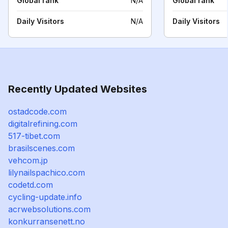
Global rank
N/A
Global rank
Daily Visitors
N/A
Daily Visitors
Recently Updated Websites
ostadcode.com
digitalrefining.com
517-tibet.com
brasilscenes.com
vehcom.jp
lilynailspachico.com
codetd.com
cycling-update.info
acrwebsolutions.com
konkurransenett.no