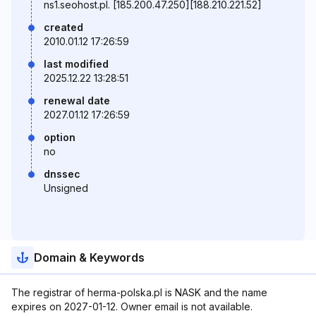
ns1.seohost.pl. [185.200.47.250][188.210.221.52]
created
2010.01.12 17:26:59
last modified
2025.12.22 13:28:51
renewal date
2027.01.12 17:26:59
option
no
dnssec
Unsigned
Domain & Keywords
The registrar of herma-polska.pl is NASK and the name
expires on 2027-01-12. Owner email is not available.