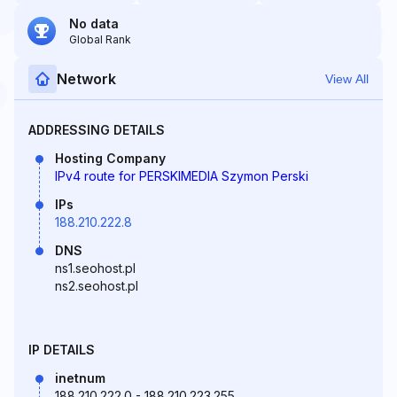
No data
Global Rank
Network
View All
ADDRESSING DETAILS
Hosting Company
IPv4 route for PERSKIMEDIA Szymon Perski
IPs
188.210.222.8
DNS
ns1.seohost.pl
ns2.seohost.pl
IP DETAILS
inetnum
188.210.222.0 - 188.210.223.255