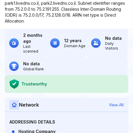
park1.livedns.co.il, park2.livedns.co.il. Subnet identifier ranges
from 75.2.0.0 to 75.2.191.255. Classless Inter-Domain Routing
(CIDR) is 75.2.0.0/17, 75.2.128.0/18. ARIN net type is Direct
Allocation.
2 months
No data
12 years
ago
Daily
Domain Age
Last
Visitors
scanned
No data
Global Rank
Trustworthy
Network
View All
ADDRESSING DETAILS
Hosting Company