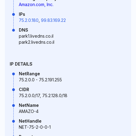
Amazon.com, Inc.
IPs
75.2.0.180
,
99.83.169.22
DNS
park1.livedns.co.il
park2.livedns.co.il
IP DETAILS
NetRange
75.2.0.0 - 75.2.191.255
CIDR
75.2.0.0/17, 75.2.128.0/18
NetName
AMAZO-4
NetHandle
NET-75-2-0-0-1