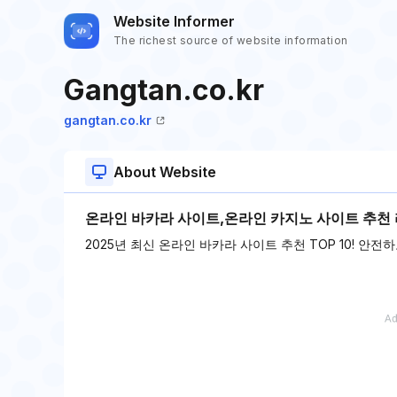
Website Informer
The richest source of website information
Gangtan.co.kr
gangtan.co.kr
About Website
온라인 바카라 사이트,온라인 카지노 사이트 추천
2025년 최신 온라인 바카라 사이트 추천 TOP 10! 