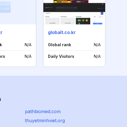
kr
globalt.co.kr
k
N/A
Global rank
N/A
ors
N/A
Daily Visitors
N/A
s
pathbiomed.com
thuyetminhviet.org