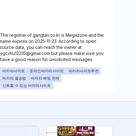
The registrar of gangtan.co.kr is Megazone and the
name expires on 2025-11-23. According to open
source data, you can reach the owner at
ygcvhu12235@gmail.com but please make sure you
have a good reason for unsolicited messages.
바카라사이트
온라인바카라사이트
바카라사이트추천
바카라 필승법
바카라 배팅 전략
신뢰할 수 있는 바카라사이트