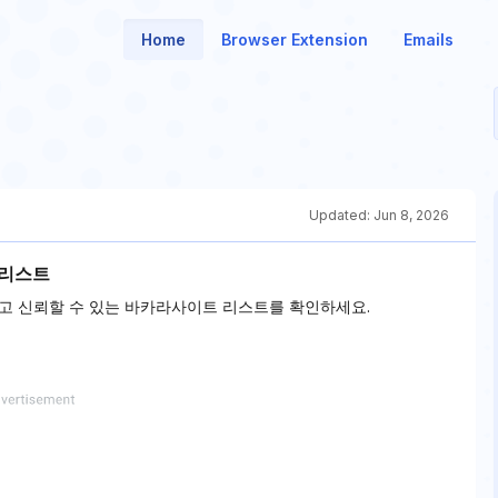
Home
Browser Extension
Emails
Updated:
Jun 8, 2026
 리스트
안전하고 신뢰할 수 있는 바카라사이트 리스트를 확인하세요.