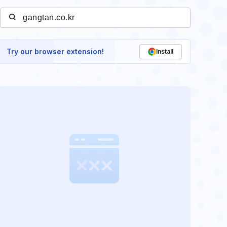
Try our browser extension!
Install