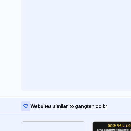
Websites similar to gangtan.co.kr