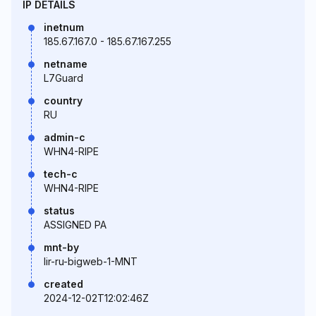
IP DETAILS
inetnum
185.67.167.0 - 185.67.167.255
netname
L7Guard
country
RU
admin-c
WHN4-RIPE
tech-c
WHN4-RIPE
status
ASSIGNED PA
mnt-by
lir-ru-bigweb-1-MNT
created
2024-12-02T12:02:46Z