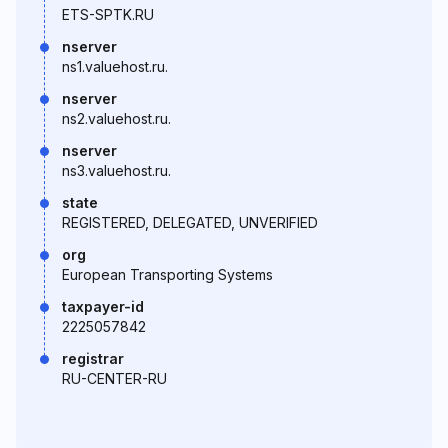
ETS-SPTK.RU
nserver
ns1.valuehost.ru.
nserver
ns2.valuehost.ru.
nserver
ns3.valuehost.ru.
state
REGISTERED, DELEGATED, UNVERIFIED
org
European Transporting Systems
taxpayer-id
2225057842
registrar
RU-CENTER-RU