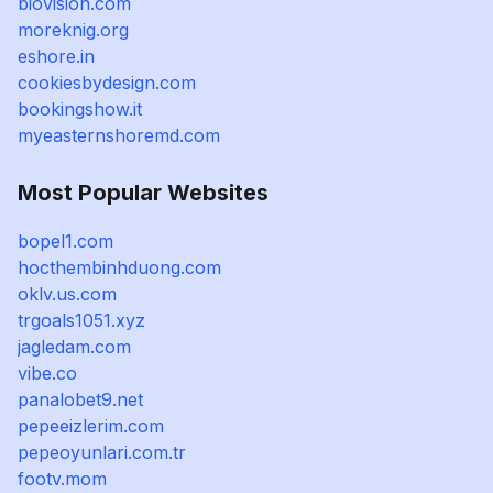
biovision.com
moreknig.org
eshore.in
cookiesbydesign.com
bookingshow.it
myeasternshoremd.com
Most Popular Websites
bopel1.com
hocthembinhduong.com
oklv.us.com
trgoals1051.xyz
jagledam.com
vibe.co
panalobet9.net
pepeeizlerim.com
pepeoyunlari.com.tr
footv.mom