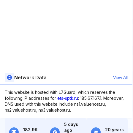
Network Data
View All
This website is hosted with L7Guard, which reserves the
following IP addresses for
ets-sptk.ru
: 185.67.167.1. Moreover,
DNS used with this website include ns1.valuehost.ru,
ns2.valuehost.ru, ns3.valuehost.ru.
5 days
182.9K
20 years
ago