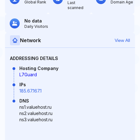
Global Rank
Domain Age
Last
scanned
No data
Daily Visitors
Network
View All
ADDRESSING DETAILS
Hosting Company
L7Guard
IPs
185.67.167.1
DNS
ns1.valuehost.ru
ns2.valuehost.ru
ns3.valuehost.ru