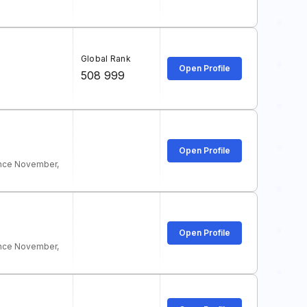
Global Rank
Open Profile
508 999
Open Profile
ince November,
Open Profile
ince November,