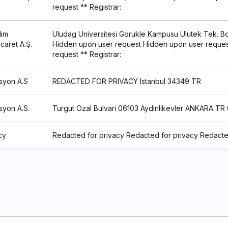
request ** Registrar:
lım
Uludag Universitesi Gorukle Kampusu Ulutek Tek. Bol.
caret A.Ş.
Hidden upon user request Hidden upon user reques
request ** Registrar:
syon A.S
REDACTED FOR PRIVACY Istanbul 34349 TR
syon A.S.
Turgut Ozal Bulvari 06103 Aydinlikevler ANKARA T
cy
Redacted for privacy Redacted for privacy Redacte