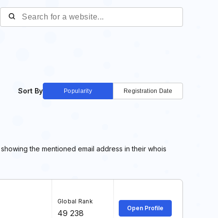
Sort By
Popularity
Registration Date
e showing the mentioned email address in their whois
Global Rank
Open Profile
49 238