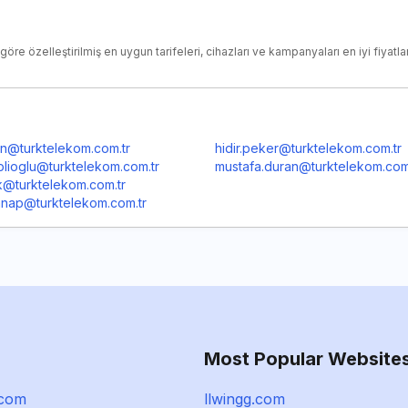
göre özelleştirilmiş en uygun tarifeleri, cihazları ve kampanyaları en iyi fiyatl
din@turktelekom.com.tr
hidir.peker@turktelekom.com.tr
eplioglu@turktelekom.com.tr
mustafa.duran@turktelekom.com
k@turktelekom.com.tr
anap@turktelekom.com.tr
Most Popular Website
.com
llwingg.com