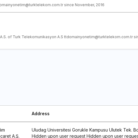
tdomainyonetim@turktelekom.com.tr since November, 2016
A.S. of Turk Telekomunikasyon A.S ttdomainyonetim@turktelekom.com.tr s
Address
lım
Uludag Universitesi Gorukle Kampusu Ulutek Tek. Bol.
caret A.Ş.
Hidden upon user request Hidden upon user reques