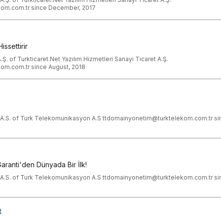
om.com.tr since December, 2017
ssettirir
.Ş. of Turkticaret.Net Yazılım Hizmetleri Sanayi Ticaret A.Ş.
om.com.tr since August, 2018
A.S. of Turk Telekomunikasyon A.S ttdomainyonetim@turktelekom.com.tr s
ranti'den Dünyada Bir İlk!
A.S. of Turk Telekomunikasyon A.S ttdomainyonetim@turktelekom.com.tr s
t