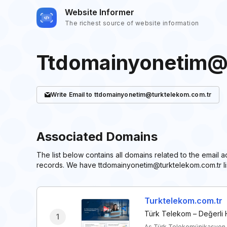
Website Informer
The richest source of website information
Ttdomainyonetim@
Write
Email
to ttdomainyonetim@turktelekom.com.tr
Associated Domains
The list below contains all domains related to the email
records. We have ttdomainyonetim@turktelekom.com.tr li
Turktelekom.com.tr
Türk Telekom – Değerli Hi
1
As Türk Telekomünikasyon A.