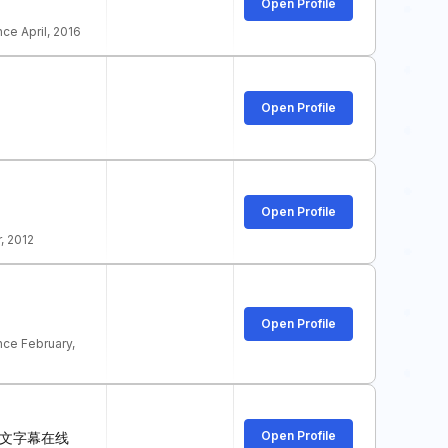
Open Profile
e April, 2016
Open Profile
Open Profile
, 2012
Open Profile
ce February,
Open Profile
中文字幕在线