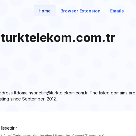
Home
Browser Extension
Emails
turktelekom.com.tr
 address ttdomainyonetim@turktelekom.com.tr. The listed domains ar
sting since September, 2012.
ssettirir
Ş. of Turkticaret.Net Yazılım Hizmetleri Sanayi Ticaret A.Ş.