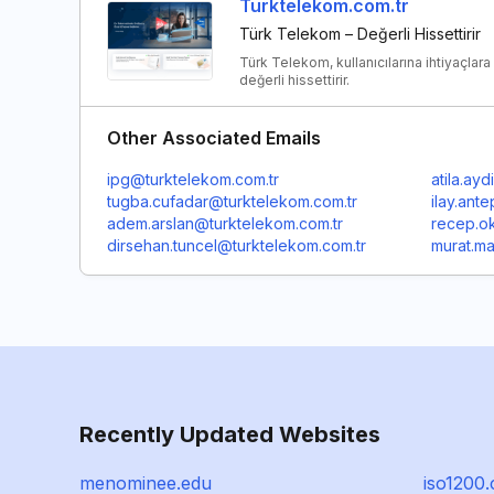
Turktelekom.com.tr
Türk Telekom – Değerli Hissettirir
Türk Telekom, kullanıcılarına ihtiyaçlara 
değerli hissettirir.
Other Associated Emails
ipg@turktelekom.com.tr
atila.ay
tugba.cufadar@turktelekom.com.tr
ilay.ant
adem.arslan@turktelekom.com.tr
recep.o
dirsehan.tuncel@turktelekom.com.tr
murat.m
Recently Updated Websites
menominee.edu
iso1200