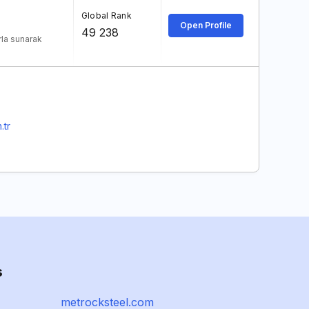
Global Rank
Open Profile
49 238
arla sunarak
.tr
s
metrocksteel.com