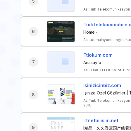
5
As Turk Telekomunikasyon A
Turktelekommobile.
6
Home -
As ttdomainyonetim@turkte
Ttlokum.com
7
Anasayfa
As TURK TELEKOM of Turk T
Isinizicinbiz.com
İşinize Özel Çözümler |
8
As Turk Telekomunikasyon 
2016
Ttnetbilisim.net
9
I精品一久久香蕉国产线看