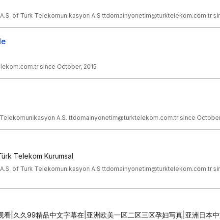
.S. of Turk Telekomunikasyon A.S ttdomainyonetim@turktelekom.com.tr sinc
de
lekom.com.tr since October, 2015
elekomunikasyon A.S. ttdomainyonetim@turktelekom.com.tr since October
 Türk Telekom Kurumsal
A.S. of Turk Telekomunikasyon A.S ttdomainyonetim@turktelekom.com.tr sin
观看|久久99精品中文字幕在|亚洲欧美一区二区三区孕妇写真|亚洲日本