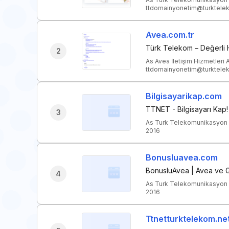
ttdomainyonetim@turktelek
Avea.com.tr
Türk Telekom – Değerli Hi
2
As Avea İletişim Hizmetleri A
ttdomainyonetim@turktelek
Bilgisayarikap.com
TTNET - Bilgisayarı Kap!
3
As Turk Telekomunikasyon 
2016
Bonusluavea.com
BonusluAvea | Avea ve Ga
4
As Turk Telekomunikasyon 
2016
Ttnetturktelekom.ne