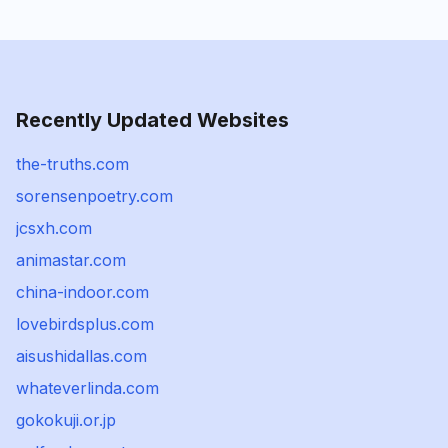
Recently Updated Websites
the-truths.com
sorensenpoetry.com
jcsxh.com
animastar.com
china-indoor.com
lovebirdsplus.com
aisushidallas.com
whateverlinda.com
gokokuji.or.jp