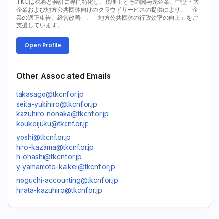
TKCは税務と会計に専門特化し、税理士とその関与先企業、中堅・大
企業および地方公共団体向けのクラウドサービスの提供により、「企
業の適正申告、経営改善」、「地方公共団体の行政効率の向上」をご
支援しています。
Open Profile
Other Associated Emails
takasago@tkcnf.or.jp
seita-yukihiro@tkcnf.or.jp
kazuhiro-nonaka@tkcnf.or.jp
koukeijuku@tkcnf.or.jp
yoshi@tkcnf.or.jp
hiro-kazama@tkcnf.or.jp
h-ohashi@tkcnf.or.jp
y-yamamoto-kaikei@tkcnf.or.jp
noguchi-accounting@tkcnf.or.jp
hirata-kazuhiro@tkcnf.or.jp