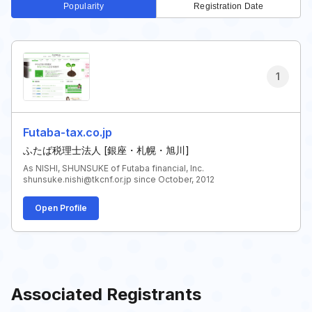
Popularity
Registration Date
1
Futaba-tax.co.jp
ふたば税理士法人 [銀座・札幌・旭川]
As NISHI, SHUNSUKE of Futaba financial, Inc.
shunsuke.nishi@tkcnf.or.jp since October, 2012
Open Profile
Associated Registrants