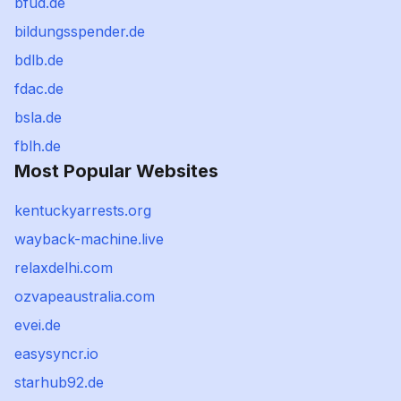
bfud.de
bildungsspender.de
bdlb.de
fdac.de
bsla.de
fblh.de
Most Popular Websites
kentuckyarrests.org
wayback-machine.live
relaxdelhi.com
ozvapeaustralia.com
evei.de
easysyncr.io
starhub92.de