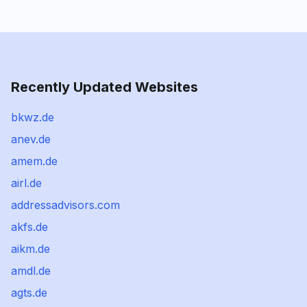
Recently Updated Websites
bkwz.de
anev.de
amem.de
airl.de
addressadvisors.com
akfs.de
aikm.de
amdl.de
agts.de