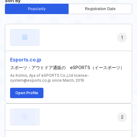
Sort By
Popularity
Registration Date
1
Esports.co.jp
スポーツ・アウトドア通販の eSPORTS（イースポーツ）
As Kohno, Aya of eSPORTS Co.,Ltd license-
system@esports.co.jp since March, 2019
Open Profile
2