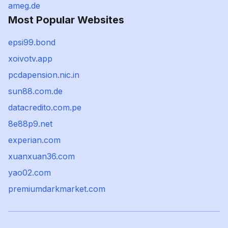
ameg.de
Most Popular Websites
epsi99.bond
xoivotv.app
pcdapension.nic.in
sun88.com.de
datacredito.com.pe
8e88p9.net
experian.com
xuanxuan36.com
yao02.com
premiumdarkmarket.com