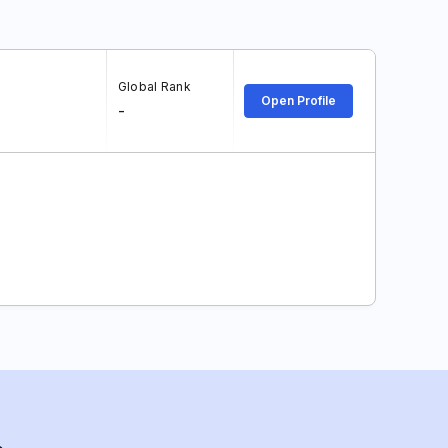
Global Rank
Open Profile
-