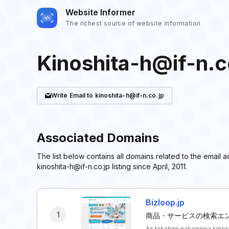
Website Informer
The richest source of website information
Kinoshita-h@if-n.c
Write
Email
to kinoshita-h@if-n.co.jp
Associated Domains
The list below contains all domains related to the email
kinoshita-h@if-n.co.jp listing since April, 2011.
Bizloop.jp
1
商品・サービスの検索エン
As takahiro nakagawa kinosh