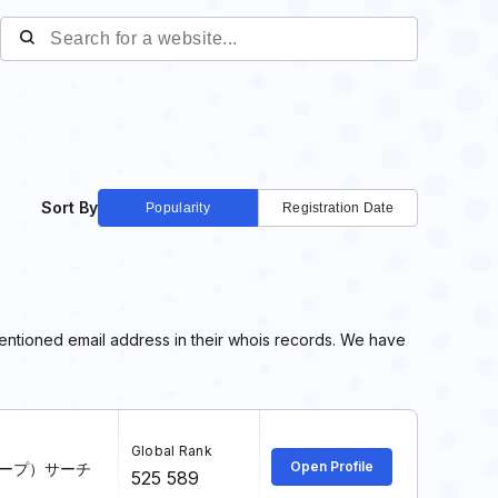
Sort By
Popularity
Registration Date
mentioned email address in their whois records. We have
Global Rank
Open Profile
ループ）サーチ
525 589