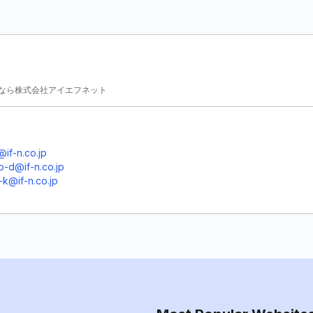
なら株式会社アイエフネット
@if-n.co.jp
o-d@if-n.co.jp
k@if-n.co.jp