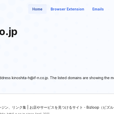
Home
Browser Extension
Emails
o.jp
 address kinoshita-h@if-n.co.jp. The listed domains are showing the 
ジン、リンク集 | お店やサービスを見つけるサイト・Bizloop（ビズ
ita-h@if-n.co.jp since April, 2011