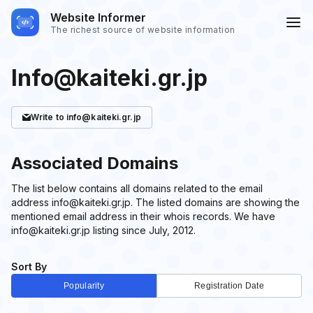
Website Informer
The richest source of website information
Info@kaiteki.gr.jp
Write
to info@kaiteki.gr.jp
Associated Domains
The list below contains all domains related to the email
address info@kaiteki.gr.jp. The listed domains are showing the
mentioned email address in their whois records. We have
info@kaiteki.gr.jp listing since July, 2012.
Sort By
Popularity
Registration Date