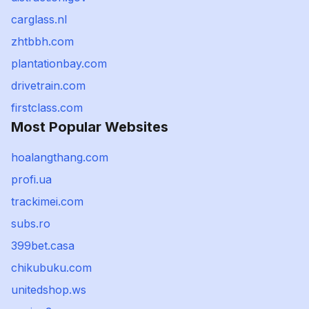
carglass.nl
zhtbbh.com
plantationbay.com
drivetrain.com
firstclass.com
Most Popular Websites
hoalangthang.com
profi.ua
trackimei.com
subs.ro
399bet.casa
chikubuku.com
unitedshop.ws