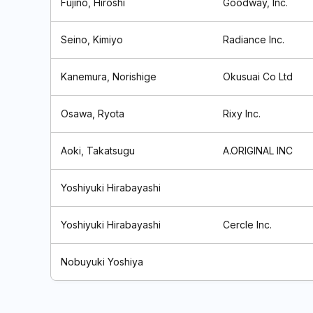
Fujino, Hiroshi
Goodway, Inc.
Seino, Kimiyo
Radiance Inc.
Kanemura, Norishige
Okusuai Co Ltd
Osawa, Ryota
Rixy Inc.
Aoki, Takatsugu
A.ORIGINAL INC
Yoshiyuki Hirabayashi
Yoshiyuki Hirabayashi
Cercle Inc.
Nobuyuki Yoshiya