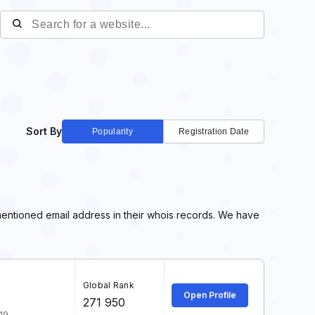
Sort By
Popularity
Registration Date
mentioned email address in their whois records. We have
Global Rank
Open Profile
271 950
19