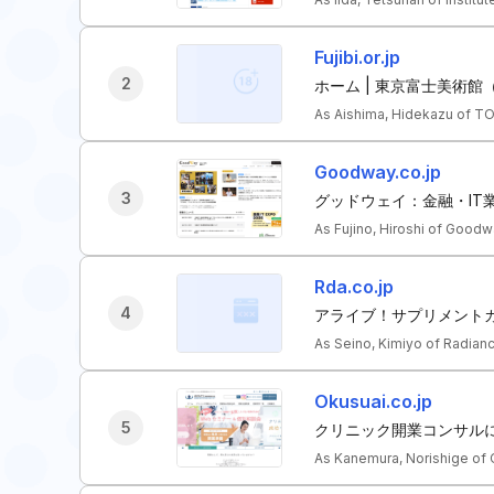
Fujibi.or.jp
2
ホーム | 東京富士美術館（Toky
As Aishima, Hidekazu of 
Goodway.co.jp
3
グッドウェイ：金融・IT業
As Fujino, Hiroshi of Good
Rda.co.jp
4
アライブ！サプリメント
As Seino, Kimiyo of Radian
Okusuai.co.jp
5
クリニック開業コンサル
As Kanemura, Norishige of