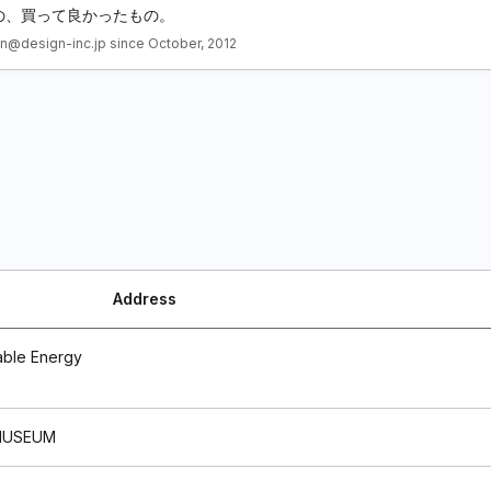
もの、買って良かったもの。
n@design-inc.jp since October, 2012
Address
nable Energy
MUSEUM