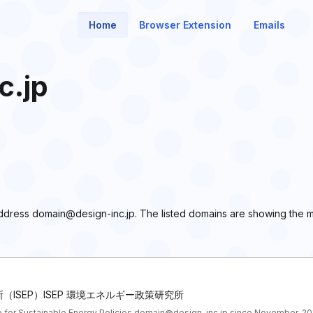
Home
Browser Extension
Emails
c.jp
l address domain@design-inc.jp. The listed domains are showing the 
ISEP）ISEP 環境エネルギー政策研究所
tute for Sustainable Energy Policies domain@design-inc.jp since November, 20