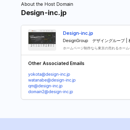
About the Host Domain
Design-inc.jp
Design-inc.jp
DesignGroup デザイングループ 
ホームページ制作なら東京の売れるホーム
Other Associated Emails
yokota@design-inc.jp
watanabe@design-inc.jp
qm@design-inc.jp
domain2@design-inc.jp