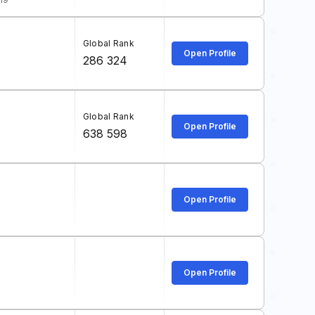
Global Rank
Open Profile
286 324
Global Rank
Open Profile
638 598
Open Profile
Open Profile