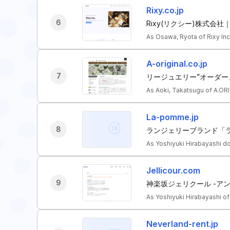
Rixy.co.jp
6
Rixy(リクシー)株式会社
As Osawa, Ryota of Rixy In
A-original.co.jp
7
リージュエリー”オーダー
As Aoki, Takatsugu of A.O
La-pomme.jp
8
ランジェリーブランド「ラ
As Yoshiyuki Hirabayashi 
Jellicour.com
9
神楽坂ジェリクール -ア
As Yoshiyuki Hirabayashi o
Neverland-rent.jp