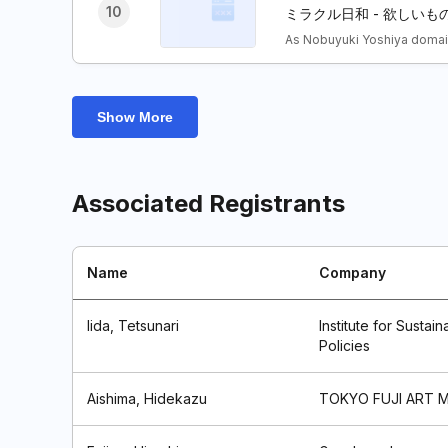
10
ミラクル日和 - 欲しい
As Nobuyuki Yoshiya domai
Show More
Associated Registrants
Name
Company
Iida, Tetsunari
Institute for Sustai
Policies
Aishima, Hidekazu
TOKYO FUJI ART 