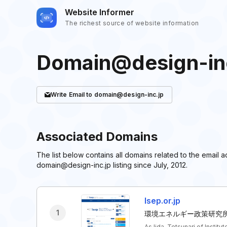
Website Informer
The richest source of website information
Domain@design-in
Write
Email
to domain@design-inc.jp
Associated Domains
The list below contains all domains related to the emai
domain@design-inc.jp listing since July, 2012.
Isep.or.jp
1
環境エネルギー政策研究所（
As Iida, Tetsunari of Insti