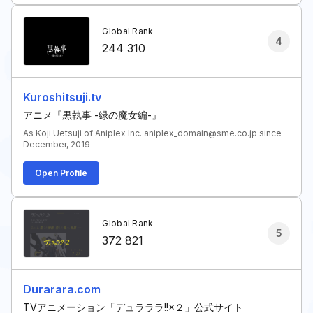
Global Rank
4
244 310
Kuroshitsuji.tv
アニメ『黒執事 -緑の魔女編-』
As Koji Uetsuji of Aniplex Inc. aniplex_domain@sme.co.jp since
December, 2019
Open Profile
Global Rank
5
372 821
Durarara.com
TVアニメーション「デュラララ!!×２」公式サイト