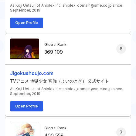
As Koji Uetsuji of Aniplex Inc. aniplex_domain@sme.co.jp since
September, 2019
Open Profile
Global Rank
6
369 109
Jigokushoujo.com
TVアニメ 地獄少女 宵伽（よいのとぎ） 公式サイト
As Koji Uetsuji of Aniplex Inc. aniplex_domain@sme.co.jp since
September, 2019
Open Profile
Global Rank
7
400 558