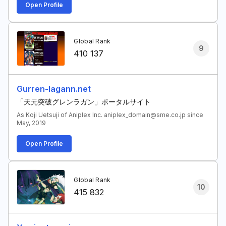
Open Profile
Global Rank
9
410 137
Gurren-lagann.net
「天元突破グレンラガン」ポータルサイト
As Koji Uetsuji of Aniplex Inc. aniplex_domain@sme.co.jp since
May, 2019
Open Profile
Global Rank
10
415 832