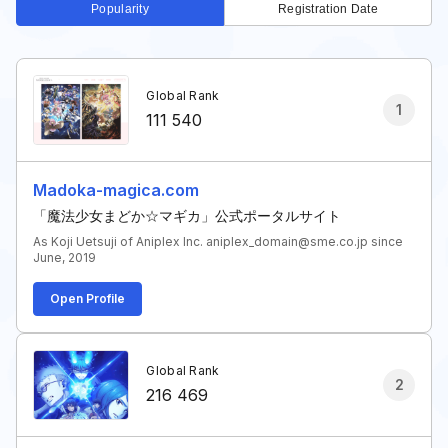
Popularity
Registration Date
Global Rank
1
111 540
Madoka-magica.com
「魔法少女まどか☆マギカ」公式ポータルサイト
As Koji Uetsuji of Aniplex Inc. aniplex_domain@sme.co.jp since
June, 2019
Open Profile
Global Rank
2
216 469