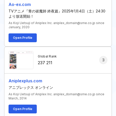
Ao-ex.com
TVアニメ『青の祓魔師 終夜篇』2025年1月4日（土）24:30
より放送開始！
As Koji Uetsuji of Aniplex Inc. aniplex_domain@sme.co.jp since
January, 2020
Open Profile
Global Rank
3
237 211
Aniplexplus.com
アニプレックス オンライン
As Koji Uetsuji of Aniplex Inc. aniplex_domain@sme.co.jp since
March, 2014
Open Profile