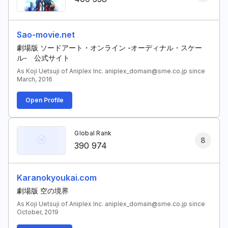
Sao-movie.net
劇場版 ソードアート・オンライン -オーディナル・スケー
ル- 公式サイト
As Koji Uetsuji of Aniplex Inc. aniplex_domain@sme.co.jp since
March, 2016
Open Profile
Global Rank
8
390 974
Karanokyoukai.com
劇場版 空の境界
As Koji Uetsuji of Aniplex Inc. aniplex_domain@sme.co.jp since
October, 2019