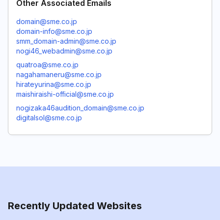
Other Associated Emails
domain@sme.co.jp
domain-info@sme.co.jp
smm_domain-admin@sme.co.jp
nogi46_webadmin@sme.co.jp
quatroa@sme.co.jp
nagahamaneru@sme.co.jp
hirateyurina@sme.co.jp
maishiraishi-official@sme.co.jp
nogizaka46audition_domain@sme.co.jp
digitalsol@sme.co.jp
Recently Updated Websites