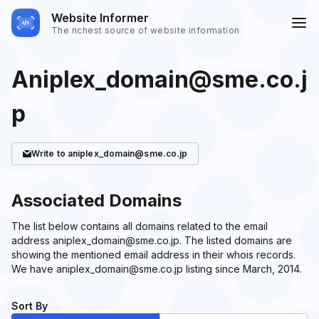
Website Informer
The richest source of website information
Aniplex_domain@sme.co.j
p
Write
to aniplex_domain@sme.co.jp
Associated Domains
The list below contains all domains related to the email
address aniplex_domain@sme.co.jp. The listed domains are
showing the mentioned email address in their whois records.
We have aniplex_domain@sme.co.jp listing since March, 2014.
Sort By