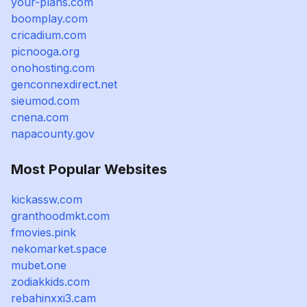
your-plans.com
boomplay.com
cricadium.com
picnooga.org
onohosting.com
genconnexdirect.net
sieumod.com
cnena.com
napacounty.gov
Most Popular Websites
kickassw.com
granthoodmkt.com
fmovies.pink
nekomarket.space
mubet.one
zodiakkids.com
rebahinxxi3.cam