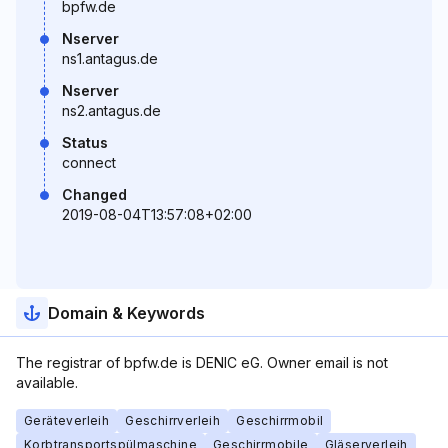
bpfw.de
Nserver
ns1.antagus.de
Nserver
ns2.antagus.de
Status
connect
Changed
2019-08-04T13:57:08+02:00
Domain & Keywords
The registrar of bpfw.de is DENIC eG. Owner email is not
available.
Geräteverleih
Geschirrverleih
Geschirrmobil
Korbtransportspülmaschine
Geschirrmobile
Gläserverleih