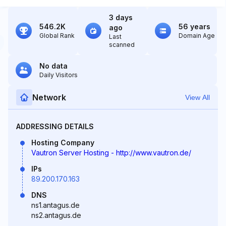
3 days
546.2K
56 years
ago
Global Rank
Domain Age
Last
scanned
No data
Daily Visitors
Network
View All
ADDRESSING DETAILS
Hosting Company
Vautron Server Hosting - http://www.vautron.de/
IPs
89.200.170.163
DNS
ns1.antagus.de
ns2.antagus.de