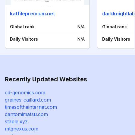
katfilepremium.net
darkknightla
Global rank
N/A
Global rank
Daily Visitors
N/A
Daily Visitors
Recently Updated Websites
cd-genomics.com
graines-caillard.com
timesoftheinternet.com
dantomimatsu.com
stable.xyz
mtgnexus.com