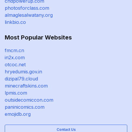
cndpowerup.com
photosforclass.com
almaglesalwatany.org
linkbio.co
Most Popular Websites
fmcm.cn
in2x.com
otcoc.net
hryedumis.gov.in
dizipal79.cloud
minecraftskins.com
lpmis.com
outsidecomiccon.com
paninicomics.com
emojidb.org
Contact Us