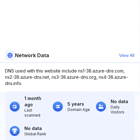
Network Data
View All
DNS used with this website include ns1-38.azure-dns.com,
ns2-38.azure-dns.net, ns3-38.azure-dns.org, ns4-38.azure-
dns.info.
1 month
No data
5 years
ago
Daily
Domain Age
Last
Visitors
scanned
No data
Global Rank