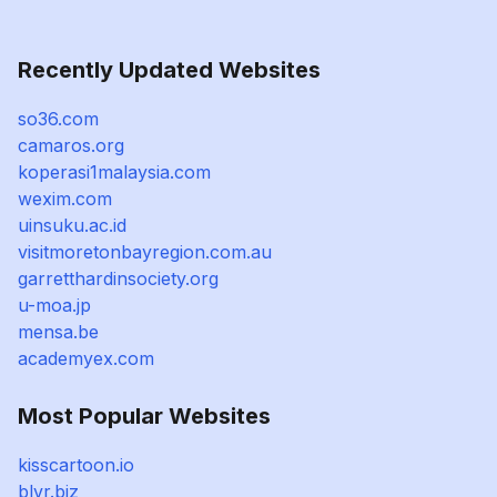
Recently Updated Websites
so36.com
camaros.org
koperasi1malaysia.com
wexim.com
uinsuku.ac.id
visitmoretonbayregion.com.au
garretthardinsociety.org
u-moa.jp
mensa.be
academyex.com
Most Popular Websites
kisscartoon.io
blvr.biz