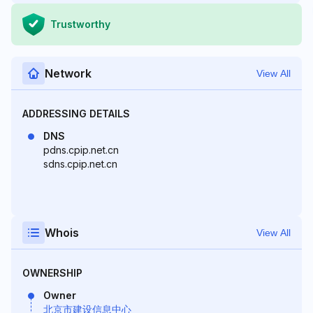
Trustworthy
Network
View All
ADDRESSING DETAILS
DNS
pdns.cpip.net.cn
sdns.cpip.net.cn
Whois
View All
OWNERSHIP
Owner
北京市建设信息中心