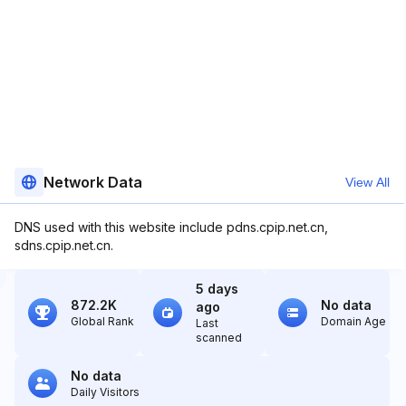
Network Data
View All
DNS used with this website include pdns.cpip.net.cn,
sdns.cpip.net.cn.
5 days
872.2K
No data
ago
Global Rank
Domain Age
Last
scanned
No data
Daily Visitors