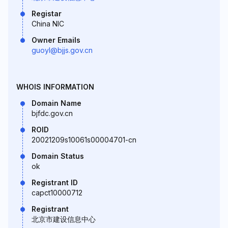
Registar
China NIC
Owner Emails
guoyl@bjjs.gov.cn
WHOIS INFORMATION
Domain Name
bjfdc.gov.cn
ROID
20021209s10061s00004701-cn
Domain Status
ok
Registrant ID
capct10000712
Registrant
北京市建设信息中心