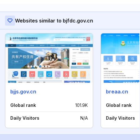
Websites similar to bjfdc.gov.cn
bjjs.gov.cn
breaa.cn
Global rank
101.9K
Global rank
Daily Visitors
N/A
Daily Visitors