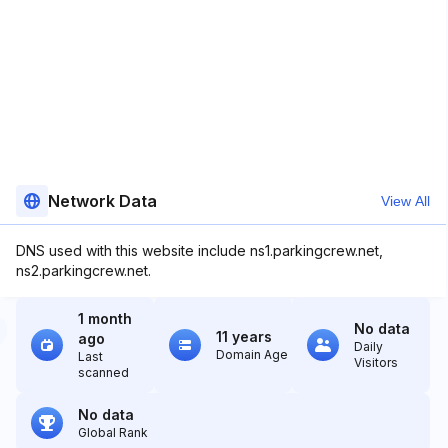
Network Data
View All
DNS used with this website include ns1.parkingcrew.net,
ns2.parkingcrew.net.
1 month
No data
11 years
ago
Daily
Domain Age
Last
Visitors
scanned
No data
Global Rank