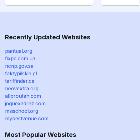
Recently Updated Websites
paritual.org
fixpc.com.ua
ncnp.gov.sa
faktypilskie.pl
tariffinder.ca
neovextra.org
allproutah.com
joguexadrez.com
msischool.org
mybestvenue.com
Most Popular Websites