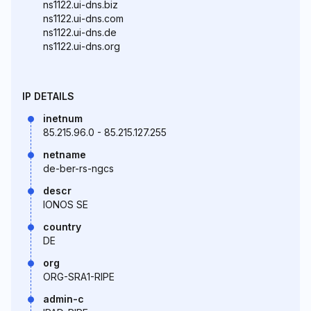
ns1122.ui-dns.biz
ns1122.ui-dns.com
ns1122.ui-dns.de
ns1122.ui-dns.org
IP DETAILS
inetnum
85.215.96.0 - 85.215.127.255
netname
de-ber-rs-ngcs
descr
IONOS SE
country
DE
org
ORG-SRA1-RIPE
admin-c