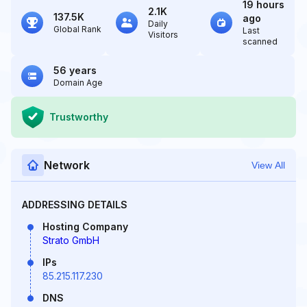
19 hours
2.1K
137.5K
ago
Daily
Global Rank
Last
Visitors
scanned
56 years
Domain Age
Trustworthy
Network
View All
ADDRESSING DETAILS
Hosting Company
Strato GmbH
IPs
85.215.117.230
DNS