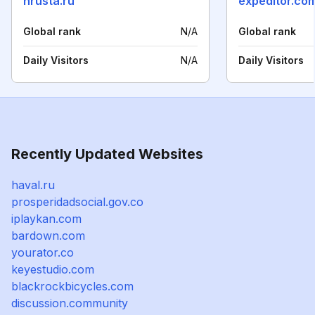
nrusta.ru
expeditor.co
Global rank
N/A
Global rank
Daily Visitors
N/A
Daily Visitors
Recently Updated Websites
haval.ru
prosperidadsocial.gov.co
iplaykan.com
bardown.com
yourator.co
keyestudio.com
blackrockbicycles.com
discussion.community