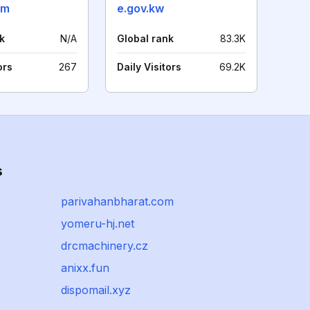
om
e.gov.kw
k
N/A
Global rank
83.3K
ors
267
Daily Visitors
69.2K
s
parivahanbharat.com
yomeru-hj.net
drcmachinery.cz
anixx.fun
dispomail.xyz