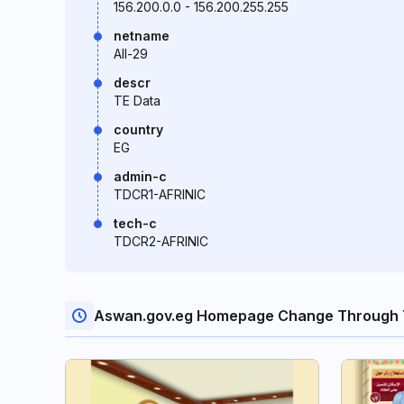
156.200.0.0 - 156.200.255.255
netname
All-29
descr
TE Data
country
EG
admin-c
TDCR1-AFRINIC
tech-c
TDCR2-AFRINIC
Aswan.gov.eg Homepage Change Through 