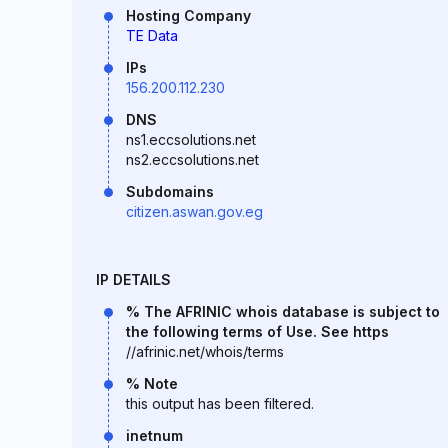
Hosting Company
TE Data
IPs
156.200.112.230
DNS
ns1.eccsolutions.net
ns2.eccsolutions.net
Subdomains
citizen.aswan.gov.eg
IP DETAILS
% The AFRINIC whois database is subject to
the following terms of Use. See https
//afrinic.net/whois/terms
% Note
this output has been filtered.
inetnum