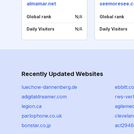
almamar.net
seemoresee.
Global rank
N/A
Global rank
Daily Visitors
N/A
Daily Visitors
Recently Updated Websites
luechow-dannenberg.de
ebbitt.c
adigitaldreamer.com
rws-verl
legion.ca
agilemed
parlophone.co.uk
clevela
bonstar.co.jp
act2946