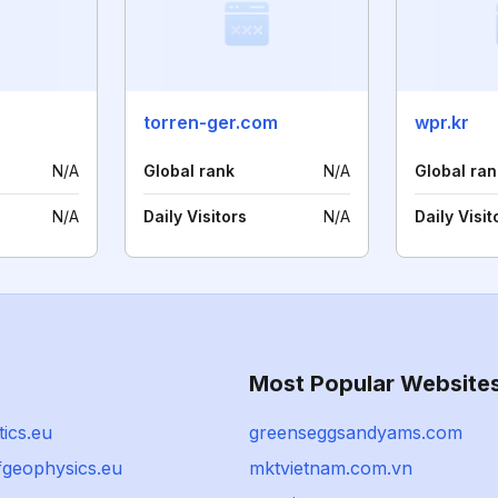
torren-ger.com
wpr.kr
N/A
Global rank
N/A
Global ran
N/A
Daily Visitors
N/A
Daily Visit
Most Popular Website
ics.eu
greenseggsandyams.com
fgeophysics.eu
mktvietnam.com.vn