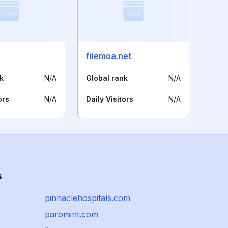
filemoa.net
k
N/A
Global rank
N/A
ors
N/A
Daily Visitors
N/A
s
pinnaclehospitals.com
paromint.com