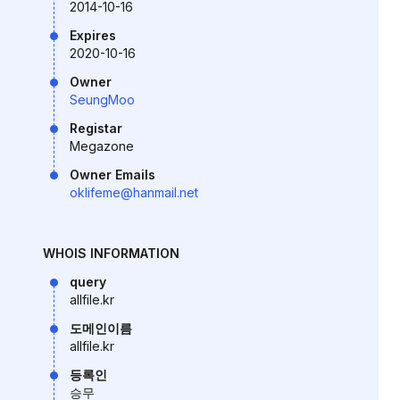
2014-10-16
Expires
2020-10-16
Owner
SeungMoo
Registar
Megazone
Owner Emails
oklifeme@hanmail.net
WHOIS INFORMATION
query
allfile.kr
도메인이름
allfile.kr
등록인
승무