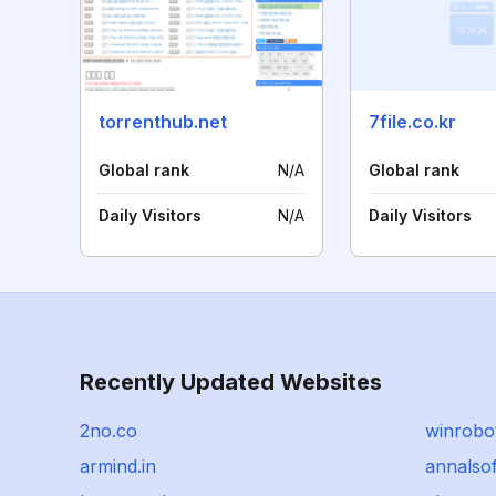
torrenthub.net
7file.co.kr
Global rank
N/A
Global rank
Daily Visitors
N/A
Daily Visitors
Recently Updated Websites
2no.co
winrobot
armind.in
annalso