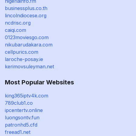
nigeriainfo.fm
businessplus.co.th
lincolndiocese.org
ncdrisc.org
caiqi.com
0123moviesgo.com
nikubarudakara.com
cellpurics.com
laroche-posay.ie
kerimovsuleyman.net
Most Popular Websites
king365iptv4k.com
789club1.co
ipcentertv.online
luongsontv.fun
patronhd5.cfd
freead1.net