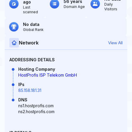
56 years
ago
Daily
Domain Age
Last
Visitors
scanned
No data
Global Rank
Network
View All
ADDRESSING DETAILS
Hosting Company
HostProfis ISP Telekom GmbH
IPs
85.158.181.31
DNS
ns1.hostprofis.com
ns2.hostprofis.com