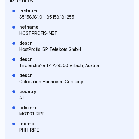
IP DETAILS
inetnum
85.158.181.0 - 85.158.181.255
netname
HOSTPROFIS-NET
descr
HostProfis ISP Telekom GmbH
descr
Tirolerstra?e 17, A-9500 Villach, Austria
descr
Colocation Hannover, Germany
country
AT
admin-c
MO1101-RIPE
tech-c
PHH-RIPE