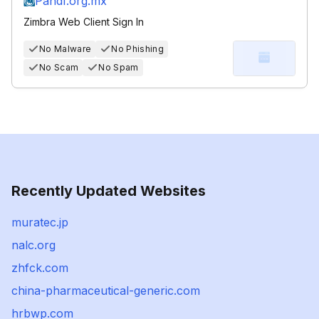
Pandf.org.mx
Zimbra Web Client Sign In
No Malware
No Phishing
No Scam
No Spam
Recently Updated Websites
muratec.jp
nalc.org
zhfck.com
china-pharmaceutical-generic.com
hrbwp.com