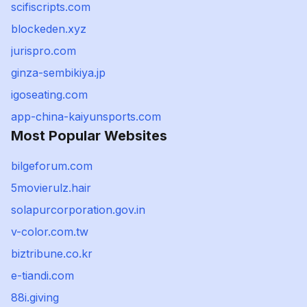
scifiscripts.com
blockeden.xyz
jurispro.com
ginza-sembikiya.jp
igoseating.com
app-china-kaiyunsports.com
Most Popular Websites
bilgeforum.com
5movierulz.hair
solapurcorporation.gov.in
v-color.com.tw
biztribune.co.kr
e-tiandi.com
88i.giving